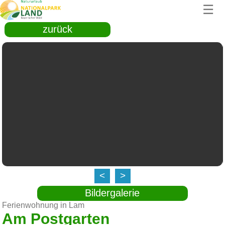
☰
zurück
<
>
Bildergalerie
Ferienwohnung in Lam
Am Postgarten