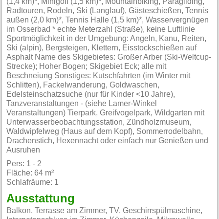
(1,4 km)*, Minigolf (1,5 km)*, Mountainbiking, Paragliding,
Radtouren, Rodeln, Ski (Langlauf), Gästeschießen, Tennis
außen (2,0 km)*, Tennis Halle (1,5 km)*, Wasservergnügen
im Osserbad * echte Meterzahl (Straße), keine Luftlinie
Sportmöglichkeit in der Umgebung: Angeln, Kanu, Reiten,
Ski (alpin), Bergsteigen, Klettern, Eisstockschießen auf
Asphalt Name des Skigebietes: Großer Arber (Ski-Weltcup-
Strecke); Hoher Bogen; Skigebiet Eck; alle mit
Beschneiung Sonstiges: Kutschfahrten (im Winter mit
Schlitten), Fackelwanderung, Goldwaschen,
Edelsteinschatzsuche (nur für Kinder <10 Jahre),
Tanzveranstaltungen - (siehe Lamer-Winkel
Veranstaltungen) Tierpark, Greifvogelpark, Wildgarten mit
Unterwasserbeobachtungsstation, Zündholzmuseum,
Waldwipfelweg (Haus auf dem Kopf), Sommerrodelbahn,
Drachenstich, Hexennacht oder einfach nur Genießen und
Ausruhen
Pers: 1 - 2
Fläche: 64 m²
Schlafräume: 1
Ausstattung
Balkon, Terrasse am Zimmer, TV, Geschirrspülmaschine,