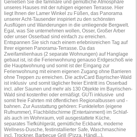
Genießen Sie die familiäre und gemütliche Atmosphäre
unseres Hauses mit der ruhigen eigenen Terrasse. Hier
liegt Ihnen der Lamer Winkel zu Füßen, das Panorama
unserer Acht-Tausender inspiriert zu den schönsten
Ausflügen und Wanderungen in die umliegende Bergwelt.
Egal, was Sie unternehmen wollen, Osser, Großer Arber
oder unser Osserbad sind einfach zu erreichen.
Entspannen Sie sich nach einem erlebnisreichen Tag auf
Ihrer eigenen Panorama-Terrasse. Da das
Zweifamilienhaus (2 separate Wohnungen) auf Hanglage
gebaut ist, ist die Ferienwohnung genauso Erdgeschoß wie
die Hauptwohnung und somit ist der Eingang zur
Ferienwohnung mit einem eigenen Zugang ohne Barrieren
ohne Treppen zu erreichen. Die activCard Bayrischer-Wald
ist inklusiv und somit täglicher freier Eintritt ins Osserbad
incl. aller Saunen und mehr als 130 Objekte im Bayrischen-
Wald sind kostenfrei oder ermäßigt. GUTi inklusive und
somit freie Fahrten mit öffentlichen Regionalbussen und -
bahnen. Zur Ausstattung gehören: Funktelefon (eigene
Rufnummer), Flachbildschirme (Entertainment) im Schlaf-
als auch im Wohnraum, voll ausgestattete Küche,
separates Tiefkühlgerät, gemütliche Eckbank, moderne
Wellness-Dusche, festinstallierter Safe, Waschmaschine
incl. Trockner, Barbecue Grill (Pizza, Händl...),