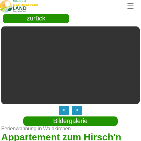
☰
zurück
<
>
Bildergalerie
Ferienwohnung in Waldkirchen
Appartement zum Hirsch'n