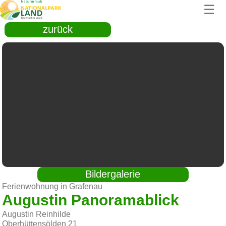
☰
zurück
Bildergalerie
Ferienwohnung in Grafenau
Augustin Panoramablick
Augustin Reinhilde
Oberhüttensölden 21