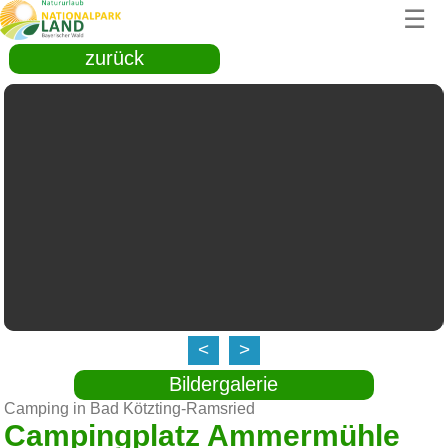
☰
zurück
<
>
Bildergalerie
Camping in Bad Kötzting-Ramsried
Campingplatz Ammermühle