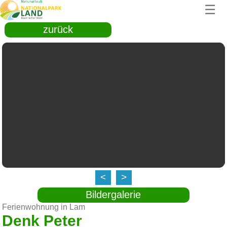
☰
zurück
<
>
Bildergalerie
Ferienwohnung in Lam
Denk Peter