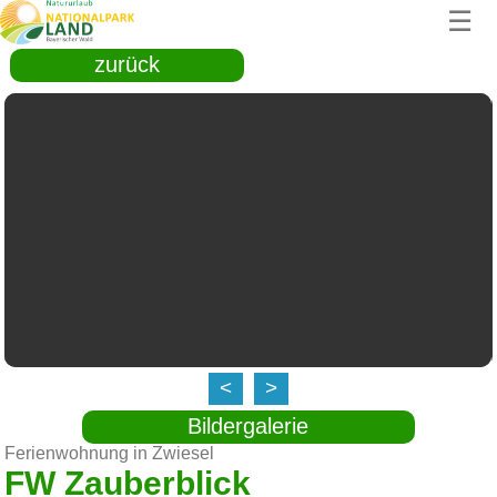
☰
zurück
<
>
Bildergalerie
Ferienwohnung in Zwiesel
FW Zauberblick