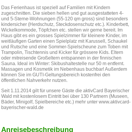
Das Ferienhaus ist speziell auf Familien mit Kindern
zugeschnitten. Die sieben hellen und gut ausgestatteten 4-
und 5-Sterne-Wohnungen (55-120 qm gross) sind besonders
kindersicher (Herdschutz, Steckdosenschutz etc.). Kinderbett,
Wickelkommode, Töpfchen etc. stellen wir gerne bereit. Im
Haus gibt es ein grosses Spielzimmer für kleinere Kinder, im
weitläufigen Garten einen Spielplatz mit Karussell, Schaukel
und Rutsche und eine Sommer-Spielscheune zum Toben mit
Trampolin, Tischtennis und Kicker für grössere Kids. Eltern
oder mitreisende Großeltern entspannen in der finnischen
Sauna. Ideal im Winter: Skibushaltestelle nur 50 m entfernt.
Massagen und Kosmetik im Nebenhaus buchbar! Außerdem
können Sie im GUTI-Geltungsbereich kostenfrei den
öffentlichen Nahverkehr nutzen.
Seit 1.11.2014 gilt für unsere Gäste die aktivCard Bayerischer
Wald mit kostenlosem Eintritt bei über 130 Partnern (Museen,
Bäder, Minigolf, Spielbereiche etc.) mehr unter
www.aktivcard-
bayerischer-wald.de
Anreisebeschreibung