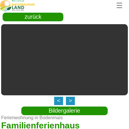
☰
zurück
<
>
Bildergalerie
Ferienwohnung in Bodenmais
Familienferienhaus