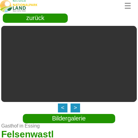
☰
zurück
<
>
Bildergalerie
Gasthof in Essing
Felsenwastl