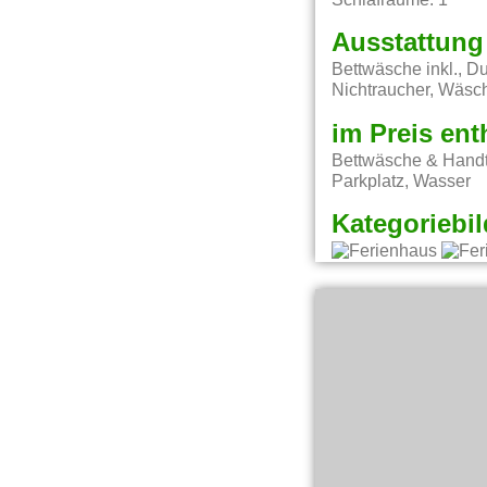
Schlafräume: 1
Ausstattung
Bettwäsche inkl., D
Nichtraucher, Wäsc
im Preis ent
Bettwäsche & Handt
Parkplatz, Wasser
Kategoriebil