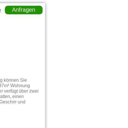
e
Anfragen
ng können Sie
r 37m² Wohnung
r verfügt über zwei
atten, einen
 Geschirr und