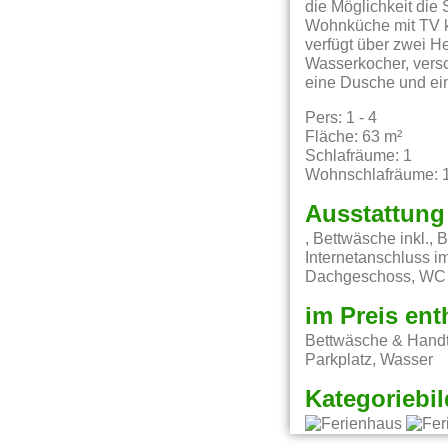
die Möglichkeit die
Wohnküche mit TV k
verfügt über zwei He
Wasserkocher, vers
eine Dusche und ei
Pers: 1 - 4
Fläche: 63 m²
Schlafräume: 1
Wohnschlafräume: 
Ausstattung
, Bettwäsche inkl.,
Internetanschluss 
Dachgeschoss, WC
im Preis ent
Bettwäsche & Handt
Parkplatz, Wasser
Kategoriebil