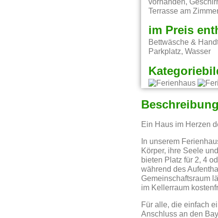
vorhanden, Geschirr
Terrasse am Zimmer
im Preis ent
Bettwäsche & Handt
Parkplatz, Wasser
Kategoriebil
Beschreibun
Ein Haus im Herzen d
In unserem Ferienhaus
Körper, ihre Seele un
bieten Platz für 2, 4 
während des Aufenthal
Gemeinschaftsraum lä
im Kellerraum kostenf
Für alle, die einfach 
Anschluss an den Baye