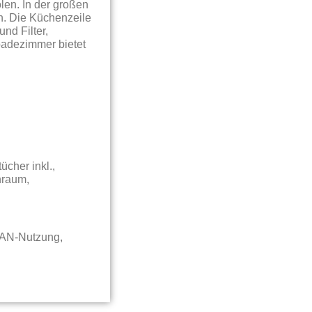
len. In der großen
n. Die Küchenzeile
nd Filter,
badezimmer bietet
cher inkl.,
nraum,
LAN-Nutzung,