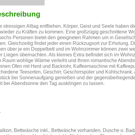
eschreibung
 stressigen Alltag entfliehen. Körper, Geist und Seele haben di
 wieder zu Kräften zu kommen. Eine großzügig geschnittene W
u sechs Personen bietet den geeigneten Rahmen um in Gesellsch
en. Gleichzeitig findet jeder einen Rückzugsort zur Erholung. D
gen über je ein Doppelbett und im Wohnzimmer können zwei we
r Liegen übernachten. Als kleines Extra befindet sich im Wohn
m Raum wohlige Wärme verleiht und Ihnen romantische Abendst
einen Ofen mit Herd und Backrohr, Kaffeemaschine mit Kaffeepul
hiedene Teesorten, Geschirr, Geschirrspüler und Kühlschrank. 
hstück bei Sonnenaufgang genießen und der gegenüberliegende
it bei Abendsonne den Tag ausklingen zu lassen.
1
lkon, Bettwäsche inkl., Bettwäsche vorhanden, Dusche o. Bad