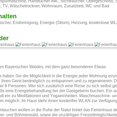
spülmaschine, Handtücher inkl., Nichtraucher, Obergeschoss,
, TV, Wäschetrockner, Wohnraum, Zusatzbett, WC und Bad
halten
ücher, Endreinigung, Energie (Strom), Heizung, kostenlose W
der
g
es Bayerischen Waldes, mit dem ganz besonderen Etwas.
 haben Sie die Möglichkeit in die Energie jeder Wohnung einz
d ihren Geist bestmöglich zu entspannen und zu regenerieren.
oder 6 Personen. Wer sich zusätzlich eine Reise zu sich selbst 
ts eine Energiebehandlung bei der Gastgeberin buchen. Ein au
dt ein zu Meditationen und Yogaeinheiten.
Waschmaschine- und
rei möglich. Im Haus steht ihnen kostenfrei WLAN zur Verfügung
eintauchen wollen in die Ruhe der Natur bietet das Ferienhaus d
r- und Böhmerwald, sowie die unzähligen Freizeitmöglichkeit