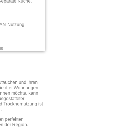
 Separate Küche,
LAN-Nutzung,
utauchen und ihren
 Die drei Wohnungen
gönnen möchte, kann
sgestatteter
 Trocknernutzung ist
.
en perfekten
en der Region.