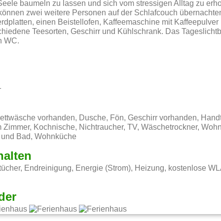
 Seele baumeln zu lassen und sich vom stressigen Alltag zu erho
önnen zwei weitere Personen auf der Schlafcouch übernachte
rdplatten, einen Beistellofen, Kaffeemaschine mit Kaffeepulver u
chiedene Teesorten, Geschirr und Kühlschrank. Das Tageslicht
n WC.
1
 Bettwäsche vorhanden, Dusche, Fön, Geschirr vorhanden, Handtü
im Zimmer, Kochnische, Nichtraucher, TV, Wäschetrockner, Woh
 und Bad, Wohnküche
halten
ücher, Endreinigung, Energie (Strom), Heizung, kostenlose W
der