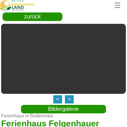
☰
zurück
<
>
Bildergalerie
Ferienhaus in Bodenmais
Ferienhaus Felgenhauer