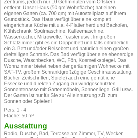
Zentrums, jedoch nur 10 Gehminuten vom Ortskern
entfernt. Unser Haus (50 qm Wohnfläche) hat einen
eigenen Garten (ca. 700 qm) mit Autostellplatz auf Ihrem
Grundstück. Das Haus verfügt über eine komplett
eingerichtete Küche mit u.a. 4-Plattenherd und Backofen,
Kühlschrank, Spülmaschine, Kaffeemaschine,
Wasserkocher, Mikrowelle, Toaster usw.. Im großen
Schlafzimmer gibt es ein Doppelbett und falls erforderlich
ein 3. Bett und/oder Reisebett und natürlich einen großen
dreiteiligen Schrank. Das Bad verfügt über eine ebenerdige
Dusche, Waschbecken, WC, Fön, Kosmetikspiegel. Das
Wohnzimmer bietet neben der geräumigen Wohnecke mit
SAT-TV, großem Schrank(großzügige Geschirrausstattung,
Bücher, Zeitschriften, Spiele) auch eine gemütliche
Essecke und direkten Zugang zur windgeschützten
Sonnenterrasse mit Gartenmöbeln, Sonnenliege, Grill usw..
Der Garten ist nur für Sie zur Alleinnutzung z.B. zum
Sonnen oder Spielen!
Pers: 1 - 4
Fläche: 50 m²
Ausstattung
Radio, Dusche, Bad, Terrasse am Zimmer, TV, Wecker,