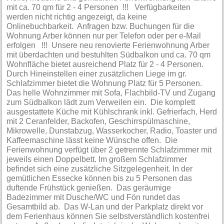
mit ca. 70 qm für 2 - 4 Personen !!! Verfügbarkeiten
werden nicht richtig angezeigt, da keine
Onlinebuchbarkeit. Anfragen bzw. Buchungen für die
Wohnung Arber können nur per Telefon oder per e-Mail
erfolgen !!! Unsere neu renovierte Ferienwohnung Arber
mit überdachten und bestuhlten Südbalkon und ca. 70 qm
Wohnfläche bietet ausreichend Platz für 2 - 4 Personen.
Durch Hineinstellen einer zusätzlichen Liege im gr.
Schlafzimmer bietet die Wohnung Platz für 5 Personen.
Das helle Wohnzimmer mit Sofa, Flachbild-TV und Zugang
zum Südbalkon lädt zum Verweilen ein. Die komplett
ausgestattete Küche mit Kühlschrank inkl. Gefrierfach, Herd
mit 2 Ceranfelder, Backofen, Geschirrspülmaschine,
Mikrowelle, Dunstabzug, Wasserkocher, Radio, Toaster und
Kaffeemaschine lässt keine Wünsche offen. Die
Ferienwohnung verfügt über 2 getrennte Schlafzimmer mit
jeweils einen Doppelbett. Im großem Schlafzimmer
befindet sich eine zusätzliche Sitzgelegenheit. In der
gemütlichen Essecke können bis zu 5 Personen das
duftende Frühstück genießen. Das geräumige
Badezimmer mit Dusche/WC und Fön rundet das
Gesamtbild ab. Das W-Lan und der Parkplatz direkt vor
dem Ferienhaus können Sie selbstverständlich kostenfrei