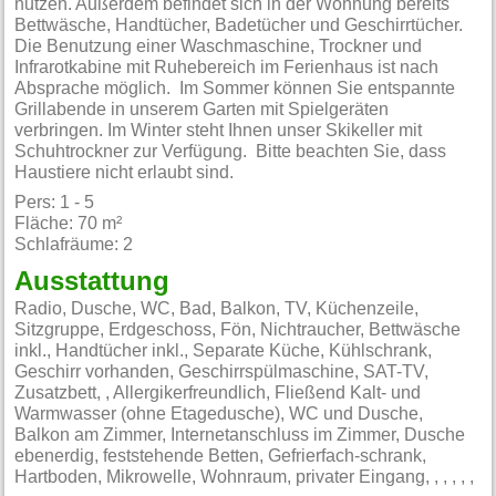
nutzen. Außerdem befindet sich in der Wohnung bereits
Bettwäsche, Handtücher, Badetücher und Geschirrtücher.
Die Benutzung einer Waschmaschine, Trockner und
Infrarotkabine mit Ruhebereich im Ferienhaus ist nach
Absprache möglich. Im Sommer können Sie entspannte
Grillabende in unserem Garten mit Spielgeräten
verbringen. Im Winter steht Ihnen unser Skikeller mit
Schuhtrockner zur Verfügung. Bitte beachten Sie, dass
Haustiere nicht erlaubt sind.
Pers: 1 - 5
Fläche: 70 m²
Schlafräume: 2
Ausstattung
Radio, Dusche, WC, Bad, Balkon, TV, Küchenzeile,
Sitzgruppe, Erdgeschoss, Fön, Nichtraucher, Bettwäsche
inkl., Handtücher inkl., Separate Küche, Kühlschrank,
Geschirr vorhanden, Geschirrspülmaschine, SAT-TV,
Zusatzbett, , Allergikerfreundlich, Fließend Kalt- und
Warmwasser (ohne Etagedusche), WC und Dusche,
Balkon am Zimmer, Internetanschluss im Zimmer, Dusche
ebenerdig, feststehende Betten, Gefrierfach-schrank,
Hartboden, Mikrowelle, Wohnraum, privater Eingang, , , , , ,