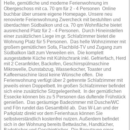
Helle, gemütliche und moderne Ferienwohnung im
Obergeschoss mit ca. 70 qm für 2 - 4 Personen Online
buchbar über unsere eigene Homepage. Unsere neu
renovierte Ferienwohnung Zwercheck mit bestuhlten und
überdachten Südbalkon und ca. 70 qm Wohnfläche bietet
ausreichend Platz für 2 - 4 Personen. Durch Hineinstellen
einer zusätzlichen Liege im gr. Schlafzimmer bietet die
Wohnung Platz für 5 Personen. Das helle Wohnzimmer mit
großem gemütlichen Sofa, Flachbild-TV und Zugang zum
Südbalkon lädt zum Verweilen ein. Die komplett
ausgestattete Küche mit Kühlschrank inkl. Gefrierfach, Herd
mit 2 Ceranfelder, Backofen, Geschirrspülmaschine
Mikrowelle, Dunstabzug, Wasserkocher, Toaster und
Kaffeemaschine lässt keine Wünsche offen. Die
Ferienwohnung verfügt über 2 getrennte Schlafzimmer mit
jeweils einen Doppelbett. Im großen Schlafzimmer befindet
sich eine zusätzliche Sitzgelegenheit. In der gemütlichen
Essecke können bis zu 5 Personen das duftende Frühstück
genießen. Das geräumige Badezimmer mit Dusche/WC
und Fön rundet das Gesamtbild ab. Das W-Lan und der
Parkplatz direkt vor dem Ferienhaus können Sie
selbstverständlich kostenfrei nutzen. Außerdem befindet
sich in der Wohnung bereits Bettwäsche, Handtücher,
Badetücher und Geschirrtücher. Die Benutzung einer