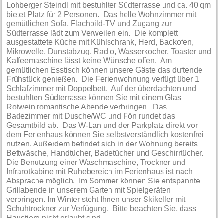
Lohberger Steindl mit bestuhlter Südterrasse und ca. 40 qm
bietet Platz für 2 Personen. Das helle Wohnzimmer mit
gemütlichen Sofa, Flachbild-TV und Zugang zur
Südterrasse lädt zum Verweilen ein. Die komplett
ausgestattete Küche mit Kühlschrank, Herd, Backofen,
Mikrowelle, Dunstabzug, Radio, Wasserkocher, Toaster und
Kaffeemaschine lässt keine Wünsche offen. Am
gemütlichen Esstisch können unsere Gäste das duftende
Frühstück genießen. Die Ferienwohnung verfügt über 1
Schlafzimmer mit Doppelbett. Auf der überdachten und
bestuhlten Südterrasse können Sie mit einem Glas
Rotwein romantische Abende verbringen. Das
Badezimmer mit Dusche/WC und Fön rundet das
Gesamtbild ab. Das W-Lan und der Parkplatz direkt vor
dem Ferienhaus können Sie selbstverständlich kostenfrei
nutzen. Außerdem befindet sich in der Wohnung bereits
Bettwäsche, Handtücher, Badetücher und Geschirrtücher.
Die Benutzung einer Waschmaschine, Trockner und
Infrarotkabine mit Ruhebereich im Ferienhaus ist nach
Absprache möglich. Im Sommer können Sie entspannte
Grillabende in unserem Garten mit Spielgeräten
verbringen. Im Winter steht Ihnen unser Skikeller mit
Schuhtrockner zur Verfügung. Bitte beachten Sie, dass