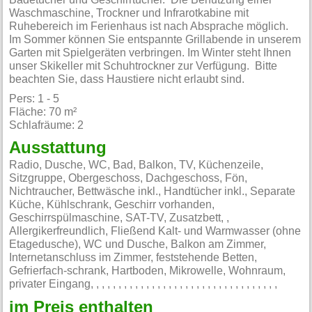
Waschmaschine, Trockner und Infrarotkabine mit
Ruhebereich im Ferienhaus ist nach Absprache möglich.
Im Sommer können Sie entspannte Grillabende in unserem
Garten mit Spielgeräten verbringen. Im Winter steht Ihnen
unser Skikeller mit Schuhtrockner zur Verfügung. Bitte
beachten Sie, dass Haustiere nicht erlaubt sind.
Pers: 1 - 5
Fläche: 70 m²
Schlafräume: 2
Ausstattung
Radio, Dusche, WC, Bad, Balkon, TV, Küchenzeile,
Sitzgruppe, Obergeschoss, Dachgeschoss, Fön,
Nichtraucher, Bettwäsche inkl., Handtücher inkl., Separate
Küche, Kühlschrank, Geschirr vorhanden,
Geschirrspülmaschine, SAT-TV, Zusatzbett, ,
Allergikerfreundlich, Fließend Kalt- und Warmwasser (ohne
Etagedusche), WC und Dusche, Balkon am Zimmer,
Internetanschluss im Zimmer, feststehende Betten,
Gefrierfach-schrank, Hartboden, Mikrowelle, Wohnraum,
privater Eingang, , , , , , , , , , , , , , , , , , , , , , , , , , , , , , , , , ,
im Preis enthalten