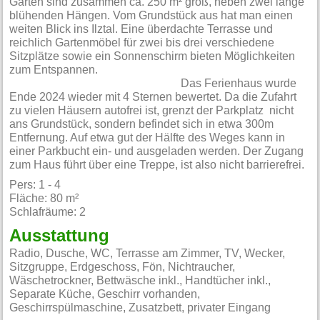
Garten sind zusammen ca. 250 m² groß, neben zwei lange
blühenden Hängen. Vom Grundstück aus hat man einen
weiten Blick ins Ilztal. Eine überdachte Terrasse und
reichlich Gartenmöbel für zwei bis drei verschiedene
Sitzplätze sowie ein Sonnenschirm bieten Möglichkeiten
zum Entspannen.
Das Ferienhaus wurde
Ende 2024 wieder mit 4 Sternen bewertet. Da die Zufahrt
zu vielen Häusern autofrei ist, grenzt der Parkplatz nicht
ans Grundstück, sondern befindet sich in etwa 300m
Entfernung. Auf etwa gut der Hälfte des Weges kann in
einer Parkbucht ein- und ausgeladen werden. Der Zugang
zum Haus führt über eine Treppe, ist also nicht barrierefrei.
Pers: 1 - 4
Fläche: 80 m²
Schlafräume: 2
Ausstattung
Radio, Dusche, WC, Terrasse am Zimmer, TV, Wecker,
Sitzgruppe, Erdgeschoss, Fön, Nichtraucher,
Wäschetrockner, Bettwäsche inkl., Handtücher inkl.,
Separate Küche, Geschirr vorhanden,
Geschirrspülmaschine, Zusatzbett, privater Eingang