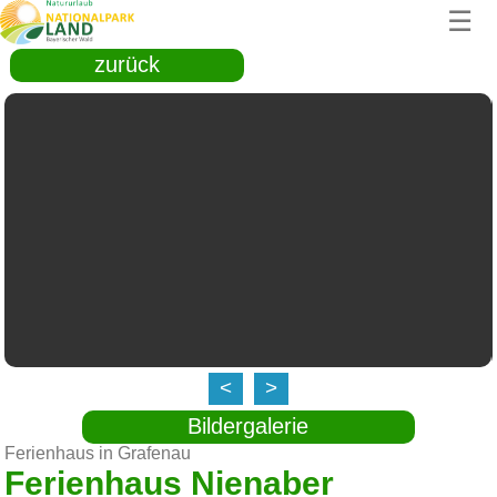
☰
zurück
<
>
Bildergalerie
Ferienhaus in Grafenau
Ferienhaus Nienaber