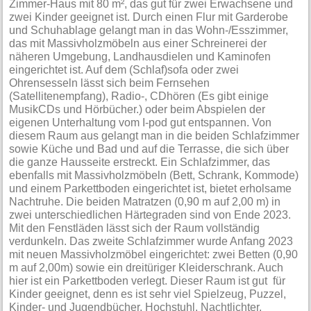
Zimmer-Haus mit 80 m², das gut für zwei Erwachsene und
zwei Kinder geeignet ist. Durch einen Flur mit Garderobe
und Schuhablage gelangt man in das Wohn-/Esszimmer,
das mit Massivholzmöbeln aus einer Schreinerei der
näheren Umgebung, Landhausdielen und Kaminofen
eingerichtet ist. Auf dem (Schlaf)sofa oder zwei
Ohrensesseln lässt sich beim Fernsehen
(Satellitenempfang), Radio-, CDhören (Es gibt einige
MusikCDs und Hörbücher.) oder beim Abspielen der
eigenen Unterhaltung vom I-pod gut entspannen. Von
diesem Raum aus gelangt man in die beiden Schlafzimmer
sowie Küche und Bad und auf die Terrasse, die sich über
die ganze Hausseite erstreckt. Ein Schlafzimmer, das
ebenfalls mit Massivholzmöbeln (Bett, Schrank, Kommode)
und einem Parkettboden eingerichtet ist, bietet erholsame
Nachtruhe. Die beiden Matratzen (0,90 m auf 2,00 m) in
zwei unterschiedlichen Härtegraden sind von Ende 2023.
Mit den Fenstläden lässt sich der Raum vollständig
verdunkeln. Das zweite Schlafzimmer wurde Anfang 2023
mit neuen Massivholzmöbel eingerichtet: zwei Betten (0,90
m auf 2,00m) sowie ein dreitüriger Kleiderschrank. Auch
hier ist ein Parkettboden verlegt. Dieser Raum ist gut für
Kinder geeignet, denn es ist sehr viel Spielzeug, Puzzel,
Kinder- und Jugendbücher, Hochstuhl, Nachtlichter,