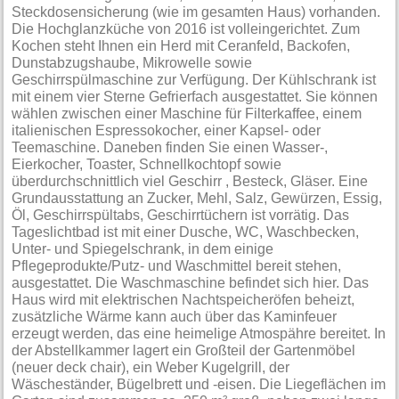
Steckdosensicherung (wie im gesamten Haus) vorhanden.
Die Hochglanzküche von 2016 ist volleingerichtet. Zum
Kochen steht Ihnen ein Herd mit Ceranfeld, Backofen,
Dunstabzugshaube, Mikrowelle sowie
Geschirrspülmaschine zur Verfügung. Der Kühlschrank ist
mit einem vier Sterne Gefrierfach ausgestattet. Sie können
wählen zwischen einer Maschine für Filterkaffee, einem
italienischen Espressokocher, einer Kapsel- oder
Teemaschine. Daneben finden Sie einen Wasser-,
Eierkocher, Toaster, Schnellkochtopf sowie
überdurchschnittlich viel Geschirr , Besteck, Gläser. Eine
Grundausstattung an Zucker, Mehl, Salz, Gewürzen, Essig,
Öl, Geschirrspültabs, Geschirrtüchern ist vorrätig. Das
Tageslichtbad ist mit einer Dusche, WC, Waschbecken,
Unter- und Spiegelschrank, in dem einige
Pflegeprodukte/Putz- und Waschmittel bereit stehen,
ausgestattet. Die Waschmaschine befindet sich hier. Das
Haus wird mit elektrischen Nachtspeicheröfen beheizt,
zusätzliche Wärme kann auch über das Kaminfeuer
erzeugt werden, das eine heimelige Atmospähre bereitet. In
der Abstellkammer lagert ein Großteil der Gartenmöbel
(neuer deck chair), ein Weber Kugelgrill, der
Wäscheständer, Bügelbrett und -eisen. Die Liegeflächen im