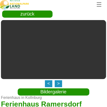
☰
zurück
<
>
Bildergalerie
Ferienhaus in Kollnburg
Ferienhaus Ramersdorf