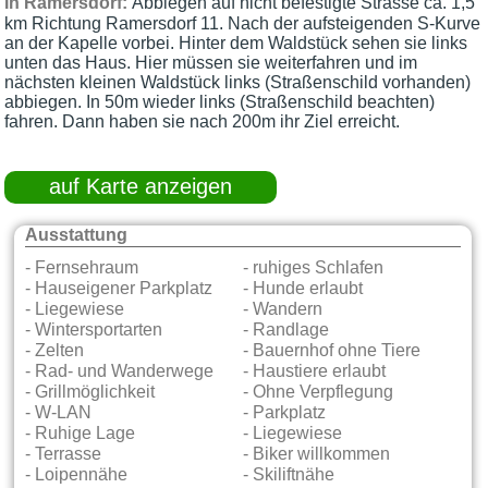
Abbiegen auf nicht befestigte Strasse ca. 1,5
In Ramersdorf:
km Richtung Ramersdorf 11. Nach der aufsteigenden S-Kurve
an der Kapelle vorbei. Hinter dem Waldstück sehen sie links
unten das Haus. Hier müssen sie weiterfahren und im
nächsten kleinen Waldstück links (Straßenschild vorhanden)
abbiegen. In 50m wieder links (Straßenschild beachten)
fahren. Dann haben sie nach 200m ihr Ziel erreicht.
auf Karte anzeigen
Ausstattung
- Fernsehraum
- ruhiges Schlafen
- Hauseigener Parkplatz
- Hunde erlaubt
- Liegewiese
- Wandern
- Wintersportarten
- Randlage
- Zelten
- Bauernhof ohne Tiere
- Rad- und Wanderwege
- Haustiere erlaubt
- Grillmöglichkeit
- Ohne Verpflegung
- W-LAN
- Parkplatz
- Ruhige Lage
- Liegewiese
- Terrasse
- Biker willkommen
- Loipennähe
- Skiliftnähe