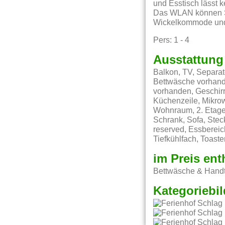
und Esstisch lässt 
Das WLAN können Si
Wickelkommode un
Pers: 1 - 4
Ausstattung
Balkon, TV, Separat
Bettwäsche vorhande
vorhanden, Geschirr
Küchenzeile, Mikro
Wohnraum, 2. Etage,
Schrank, Sofa, Ste
reserved, Essbereic
Tiefkühlfach, Toast
im Preis ent
Bettwäsche & Handt
Kategoriebil