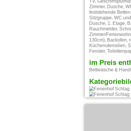
TV, Geschirrspülmas
Zimmer, Dusche, WC,
feststehende Betten
Sitzgruppe, WC und
Dusche, 1. Etage, B
Rauchmelder, Schra
Zimmer/Ferienwohnun
130cm), Backofen, r
Küchenutensilien, S
Fenster, Toilettenpa
im Preis ent
Bettwäsche & Handt
Kategoriebil