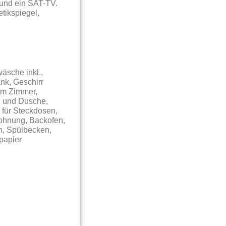
 und ein SAT-TV.
tikspiegel,
äsche inkl.,
nk, Geschirr
 im Zimmer,
C und Dusche,
 für Steckdosen,
ohnung, Backofen,
n, Spülbecken,
npapier