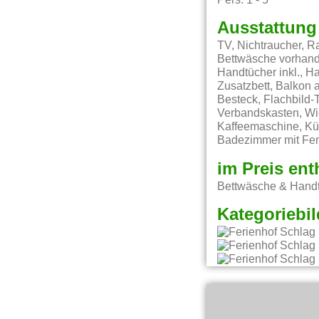
Pers: 1 - 5
Ausstattung
TV, Nichtraucher, R
Bettwäsche vorhande
Handtücher inkl., H
Zusatzbett, Balkon
Besteck, Flachbild-
Verbandskasten, Wic
Kaffeemaschine, Küc
Badezimmer mit Fens
im Preis ent
Bettwäsche & Handt
Kategoriebil