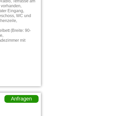
 Radio, Terrasse am
e vorhanden,
ater Eingang,
geschoss, WC und
henzeile,
bett (Breite: 90-
e,
Badezimmer mit
Anfragen