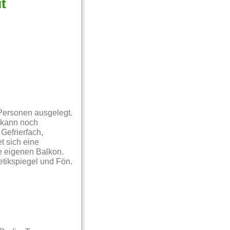
t
 Personen ausgelegt.
t kann noch
Gefrierfach,
t sich eine
 eigenen Balkon.
tikspiegel und Fön.