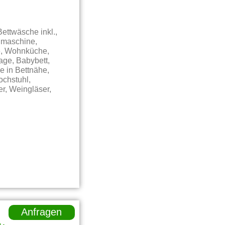
ettwäsche inkl.,
lmaschine,
le, Wohnküche,
age, Babybett,
e in Bettnähe,
ochstuhl,
r, Weingläser,
Anfragen