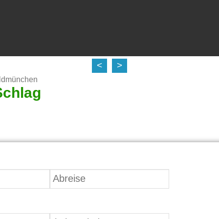
<
>
aldmünchen
Schlag