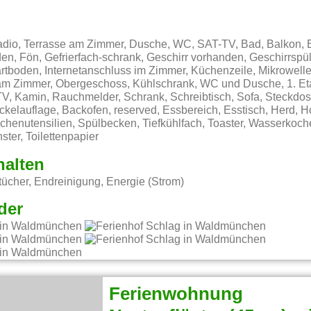
adio, Terrasse am Zimmer, Dusche, WC, SAT-TV, Bad, Balkon, B
n, Fön, Gefrierfach-schrank, Geschirr vorhanden, Geschirrspü
artboden, Internetanschluss im Zimmer, Küchenzeile, Mikrowel
 am Zimmer, Obergeschoss, Kühlschrank, WC und Dusche, 1. Et
TV, Kamin, Rauchmelder, Schrank, Schreibtisch, Sofa, Steckdos
kelauflage, Backofen, reserved, Essbereich, Esstisch, Herd, H
henutensilien, Spülbecken, Tiefkühlfach, Toaster, Wasserkoche
ter, Toilettenpapier
halten
ücher, Endreinigung, Energie (Strom)
der
Ferienwohnung