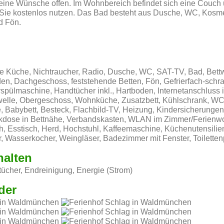
keine Wünsche offen. Im Wohnbereich befindet sich eine Couch
e kostenlos nutzen. Das Bad besteht aus Dusche, WC, Kosme
d Fön.
e Küche, Nichtraucher, Radio, Dusche, WC, SAT-TV, Bad, Bettw
n, Dachgeschoss, feststehende Betten, Fön, Gefrierfach-schra
spülmaschine, Handtücher inkl., Hartboden, Internetanschluss
welle, Obergeschoss, Wohnküche, Zusatzbett, Kühlschrank, W
 Babybett, Besteck, Flachbild-TV, Heizung, Kindersicherungen
ckdose in Bettnähe, Verbandskasten, WLAN im Zimmer/Ferienw
h, Esstisch, Herd, Hochstuhl, Kaffeemaschine, Küchenutensilie
er, Wasserkocher, Weingläser, Badezimmer mit Fenster, Toilette
halten
ücher, Endreinigung, Energie (Strom)
der