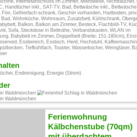
chine, Internetanschluss im Zimmer, Mikrowelle, Nichtraucher,
 Handtücher inkl., SAT-TV, Bad, Bettwäsche inkl., Bettwäsch
, Fön, Gefrierfach-schrank, Geschirr vorhanden, Hartboden, priv
 Bad, Wohnküche, Wohnraum, Zusatzbett, Kühlschrank, Ober
abybett, Balkon, Balkon am Zimmer, Besteck, Flachbild-TV, Küc
nk, Sofa, Steckdose in Bettnähe, Verbandskasten, WLAN im
g, Babybett im Zimmer, Doppelbett (Breite: 151-180cm), Einzel
eserved, Essbereich, Esstisch, Herd, Hochstuhl, Kaffeemaschin
pülbecken, Tiefkühlfach, Toaster, Wasserkocher, Weingläser, 
pier
halten
ücher, Endreinigung, Energie (Strom)
der
Ferienwohnung
Kälbchenstube (70qm)
mit überdachtem