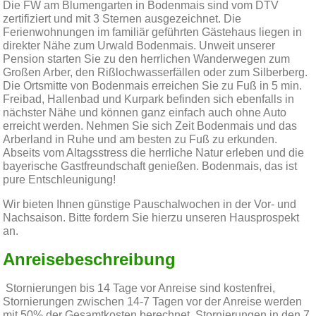
Die FW am Blumengarten in Bodenmais sind vom DTV
zertifiziert und mit 3 Sternen ausgezeichnet. Die
Ferienwohnungen im familiär geführten Gästehaus liegen in
direkter Nähe zum Urwald Bodenmais. Unweit unserer
Pension starten Sie zu den herrlichen Wanderwegen zum
Großen Arber, den Rißlochwasserfällen oder zum Silberberg.
Die Ortsmitte von Bodenmais erreichen Sie zu Fuß in 5 min.
Freibad, Hallenbad und Kurpark befinden sich ebenfalls in
nächster Nähe und können ganz einfach auch ohne Auto
erreicht werden. Nehmen Sie sich Zeit Bodenmais und das
Arberland in Ruhe und am besten zu Fuß zu erkunden.
Abseits vom Altagsstress die herrliche Natur erleben und die
bayerische Gastfreundschaft genießen. Bodenmais, das ist
pure Entschleunigung!
Wir bieten Ihnen günstige Pauschalwochen in der Vor- und
Nachsaison. Bitte fordern Sie hierzu unseren Hausprospekt
an.
Anreisebeschreibung
Stornierungen bis 14 Tage vor Anreise sind kostenfrei,
Stornierungen zwischen 14-7 Tagen vor der Anreise werden
mit 50% der Gesamtkosten berechnet, Stornierungen in den 7