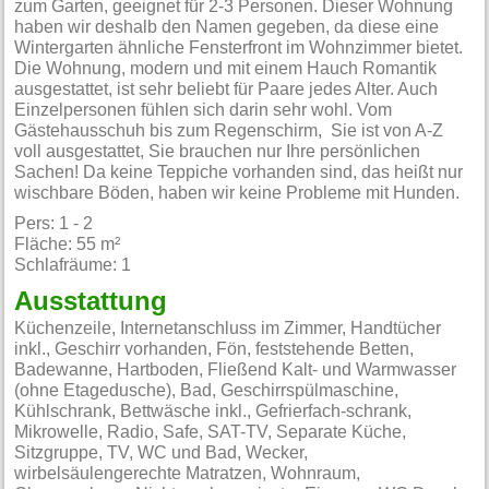
zum Garten, geeignet für 2-3 Personen. Dieser Wohnung
haben wir deshalb den Namen gegeben, da diese eine
Wintergarten ähnliche Fensterfront im Wohnzimmer bietet.
Die Wohnung, modern und mit einem Hauch Romantik
ausgestattet, ist sehr beliebt für Paare jedes Alter. Auch
Einzelpersonen fühlen sich darin sehr wohl. Vom
Gästehausschuh bis zum Regenschirm, Sie ist von A-Z
voll ausgestattet, Sie brauchen nur Ihre persönlichen
Sachen! Da keine Teppiche vorhanden sind, das heißt nur
wischbare Böden, haben wir keine Probleme mit Hunden.
Pers: 1 - 2
Fläche: 55 m²
Schlafräume: 1
Ausstattung
Küchenzeile, Internetanschluss im Zimmer, Handtücher
inkl., Geschirr vorhanden, Fön, feststehende Betten,
Badewanne, Hartboden, Fließend Kalt- und Warmwasser
(ohne Etagedusche), Bad, Geschirrspülmaschine,
Kühlschrank, Bettwäsche inkl., Gefrierfach-schrank,
Mikrowelle, Radio, Safe, SAT-TV, Separate Küche,
Sitzgruppe, TV, WC und Bad, Wecker,
wirbelsäulengerechte Matratzen, Wohnraum,