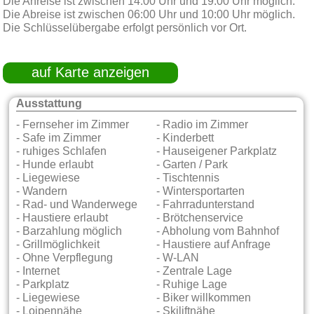
Die Anreise ist zwischen 14:00 Uhr und 19:00 Uhr möglich.
Die Abreise ist zwischen 06:00 Uhr und 10:00 Uhr möglich.
Die Schlüsselübergabe erfolgt persönlich vor Ort.
auf Karte anzeigen
Ausstattung
- Fernseher im Zimmer
- Radio im Zimmer
- Safe im Zimmer
- Kinderbett
- ruhiges Schlafen
- Hauseigener Parkplatz
- Hunde erlaubt
- Garten / Park
- Liegewiese
- Tischtennis
- Wandern
- Wintersportarten
- Rad- und Wanderwege
- Fahrradunterstand
- Haustiere erlaubt
- Brötchenservice
- Barzahlung möglich
- Abholung vom Bahnhof
- Grillmöglichkeit
- Haustiere auf Anfrage
- Ohne Verpflegung
- W-LAN
- Internet
- Zentrale Lage
- Parkplatz
- Ruhige Lage
- Liegewiese
- Biker willkommen
- Loipennähe
- Skiliftnähe