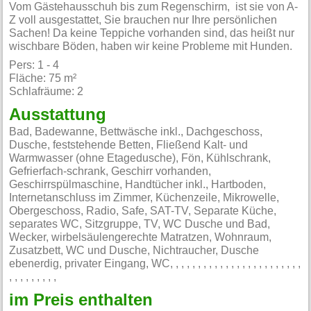
Vom Gästehausschuh bis zum Regenschirm, ist sie von A-
Z voll ausgestattet, Sie brauchen nur Ihre persönlichen
Sachen! Da keine Teppiche vorhanden sind, das heißt nur
wischbare Böden, haben wir keine Probleme mit Hunden.
Pers: 1 - 4
Fläche: 75 m²
Schlafräume: 2
Ausstattung
Bad, Badewanne, Bettwäsche inkl., Dachgeschoss,
Dusche, feststehende Betten, Fließend Kalt- und
Warmwasser (ohne Etagedusche), Fön, Kühlschrank,
Gefrierfach-schrank, Geschirr vorhanden,
Geschirrspülmaschine, Handtücher inkl., Hartboden,
Internetanschluss im Zimmer, Küchenzeile, Mikrowelle,
Obergeschoss, Radio, Safe, SAT-TV, Separate Küche,
separates WC, Sitzgruppe, TV, WC Dusche und Bad,
Wecker, wirbelsäulengerechte Matratzen, Wohnraum,
Zusatzbett, WC und Dusche, Nichtraucher, Dusche
ebenerdig, privater Eingang, WC, , , , , , , , , , , , , , , , , , , , , , , ,
, , , , , , , , ,
im Preis enthalten