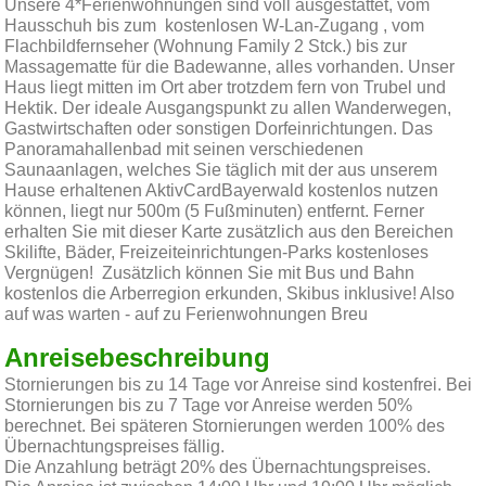
Unsere 4*Ferienwohnungen sind voll ausgestattet, vom
Hausschuh bis zum kostenlosen W-Lan-Zugang , vom
Flachbildfernseher (Wohnung Family 2 Stck.) bis zur
Massagematte für die Badewanne, alles vorhanden. Unser
Haus liegt mitten im Ort aber trotzdem fern von Trubel und
Hektik. Der ideale Ausgangspunkt zu allen Wanderwegen,
Gastwirtschaften oder sonstigen Dorfeinrichtungen. Das
Panoramahallenbad mit seinen verschiedenen
Saunaanlagen, welches Sie täglich mit der aus unserem
Hause erhaltenen AktivCardBayerwald kostenlos nutzen
können, liegt nur 500m (5 Fußminuten) entfernt. Ferner
erhalten Sie mit dieser Karte zusätzlich aus den Bereichen
Skilifte, Bäder, Freizeiteinrichtungen-Parks kostenloses
Vergnügen! Zusätzlich können Sie mit Bus und Bahn
kostenlos die Arberregion erkunden, Skibus inklusive! Also
auf was warten - auf zu Ferienwohnungen Breu
Anreisebeschreibung
Stornierungen bis zu 14 Tage vor Anreise sind kostenfrei. Bei
Stornierungen bis zu 7 Tage vor Anreise werden 50%
berechnet. Bei späteren Stornierungen werden 100% des
Übernachtungspreises fällig.
Die Anzahlung beträgt 20% des Übernachtungspreises.