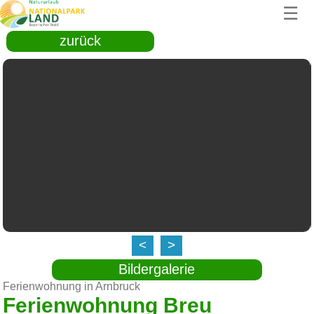
☰
zurück
<
>
Bildergalerie
Ferienwohnung in Arnbruck
Ferienwohnung Breu