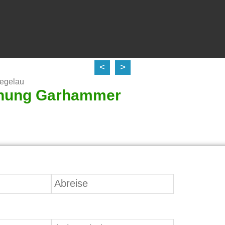
<
>
iegelau
nung Garhammer