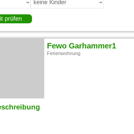
it prüfen
Fewo Garhammer1
Ferienwohnung
eschreibung