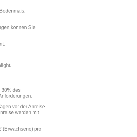
r Bodenmais.
ungen können Sie
nt.
light.
n 30% des
 Anforderungen.
Tagen vor der Anreise
nreise werden mit
0 € (Erwachsene) pro