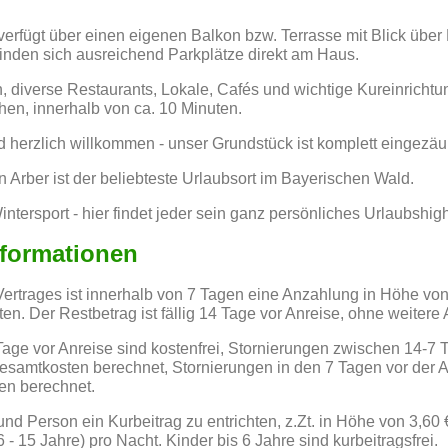
rfügt über einen eigenen Balkon bzw. Terrasse mit Blick übe
finden sich ausreichend Parkplätze direkt am Haus.
, diverse Restaurants, Lokale, Cafés und wichtige Kureinricht
en, innerhalb von ca. 10 Minuten.
 herzlich willkommen - unser Grundstück ist komplett eingezäu
rber ist der beliebteste Urlaubsort im Bayerischen Wald.
tersport - hier findet jeder sein ganz persönliches Urlaubshigh
nformationen
ertrages ist innerhalb von 7 Tagen eine Anzahlung in Höhe vo
en. Der Restbetrag ist fällig 14 Tage vor Anreise, ohne weitere
Tage vor Anreise sind kostenfrei, Stornierungen zwischen 14-7 
samtkosten berechnet, Stornierungen in den 7 Tagen vor der A
en berechnet.
 und Person ein Kurbeitrag zu entrichten, z.Zt. in Höhe von 3,6
 - 15 Jahre) pro Nacht. Kinder bis 6 Jahre sind kurbeitragsfrei.