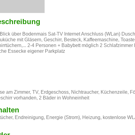
eschreibung
 Blick über Bodenmais Sat-TV Internet Anschluss (WLan) Dusc
küche mit Gläsern, Geschirr, Besteck, Kaffeemaschine, Toaste
rrtüchern,... 2-4 Personen + Babybett möglich 2 Schlafzimmer
che Essecke eigener Parkplatz
e am Zimmer, TV, Erdgeschoss, Nichtraucher, Küchenzeile, Fön
eschirr vorhanden, 2 Bäder in Wohneinheit
halten
ücher, Endreinigung, Energie (Strom), Heizung, kostenlose W