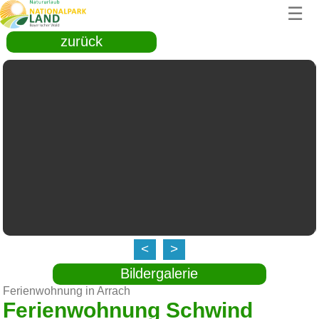
☰
zurück
<
>
Bildergalerie
Ferienwohnung in Arrach
Ferienwohnung Schwind