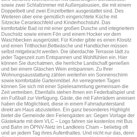
sowie zwei Schlafzimmer mit Außenjalousien, die mit einem
Doppelbett und zwei Einzelbetten ausgestattet sind. Des
Weiteren über eine gemütlich eingerichtete Küche mit
Sitzecke Cerankochfeld und Kinderhochstuhl. Das
komfortable Bad ist mit einer großen Dusche und integriertem
Duschsitz sowie einem Fön und einem Hocker vor dem
Waschbecken ausgerüstet. Für Kinder gibte es einen Klositz
und einen Tritthocker.Bettwäsche und Handtücher müssen
selbst mitgebracht werden. Die überdachte Terrasse lädt zu
jeder Tageszeit zum Entspannen und Wohlfühlen ein. Hier
können Sie durchatmen, die herrliche Landschaft genießen
und bei einem Gläschen Wein entspannen. Zu Ihrer
Wohnungsausstattung zählen weiterhin ein Sonnenschirm
sowie komfortable Gartenmöbel. An verregneten Tagen
können Sie sich mit einer Spielesammlung gemeinsam die
Zeit vertreiben. Ebenfalls stehen Ihnen ein Federballspiel und
ein Fußball zur Verfügung. Gäste, die mit Fahrrädern anreisen
haben die Möglichkeit, diese in einem Fahrradunterstand
direkt am Haus abzustellen. Ein ganz besonderes Highlight
bietet die Gemeinde den Feriengästen an: Gegen Vorlage der
Gästekarte mit dem VLC – Logo fahren sie kostenlos mit Bus
und Bahn im ÖPNV-Netz im Landkreis Cham – beliebig oft
und an jedem Tag ihres Aufenthaltes. Und nicht nur das, denn