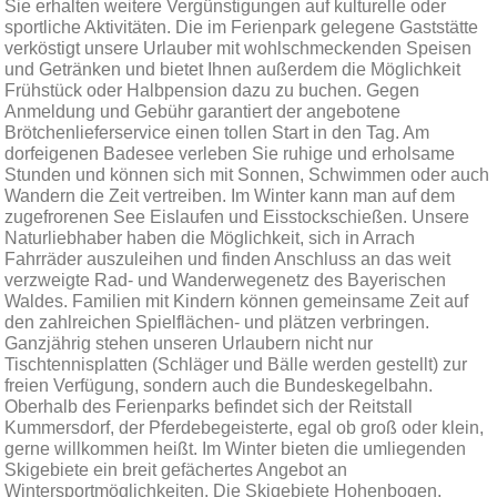
Sie erhalten weitere Vergünstigungen auf kulturelle oder
sportliche Aktivitäten. Die im Ferienpark gelegene Gaststätte
verköstigt unsere Urlauber mit wohlschmeckenden Speisen
und Getränken und bietet Ihnen außerdem die Möglichkeit
Frühstück oder Halbpension dazu zu buchen. Gegen
Anmeldung und Gebühr garantiert der angebotene
Brötchenlieferservice einen tollen Start in den Tag. Am
dorfeigenen Badesee verleben Sie ruhige und erholsame
Stunden und können sich mit Sonnen, Schwimmen oder auch
Wandern die Zeit vertreiben. Im Winter kann man auf dem
zugefrorenen See Eislaufen und Eisstockschießen. Unsere
Naturliebhaber haben die Möglichkeit, sich in Arrach
Fahrräder auszuleihen und finden Anschluss an das weit
verzweigte Rad- und Wanderwegenetz des Bayerischen
Waldes. Familien mit Kindern können gemeinsame Zeit auf
den zahlreichen Spielflächen- und plätzen verbringen.
Ganzjährig stehen unseren Urlaubern nicht nur
Tischtennisplatten (Schläger und Bälle werden gestellt) zur
freien Verfügung, sondern auch die Bundeskegelbahn.
Oberhalb des Ferienparks befindet sich der Reitstall
Kummersdorf, der Pferdebegeisterte, egal ob groß oder klein,
gerne willkommen heißt. Im Winter bieten die umliegenden
Skigebiete ein breit gefächertes Angebot an
Wintersportmöglichkeiten. Die Skigebiete Hohenbogen,