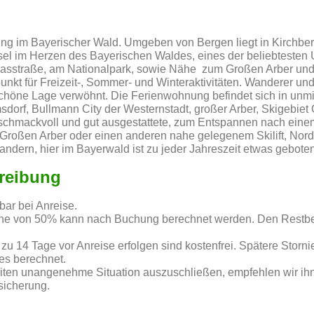
g
ng im Bayerischer Wald. Umgeben von Bergen liegt in Kirchbe
l im Herzen des Bayerischen Waldes, eines der beliebtesten 
Glasstraße, am Nationalpark, sowie Nähe zum Großen Arber und
nkt für Freizeit-, Sommer- und Winteraktivitäten. Wanderer und
chöne Lage verwöhnt. Die Ferienwohnung befindet sich in unm
dorf, Bullmann City der Westernstadt, großer Arber, Skigebiet
schmackvoll und gut ausgestattete, zum Entspannen nach einem
Großen Arber oder einen anderen nahe gelegenem Skilift, Nord
ndern, hier im Bayerwald ist zu jeder Jahreszeit etwas geboten
reibung
 bar bei Anreise.
he von 50% kann nach Buchung berechnet werden. Den Restbe
 zu 14 Tage vor Anreise erfolgen sind kostenfrei. Spätere Stor
s berechnet.
eiten unangenehme Situation auszuschließen, empfehlen wir i
rsicherung.