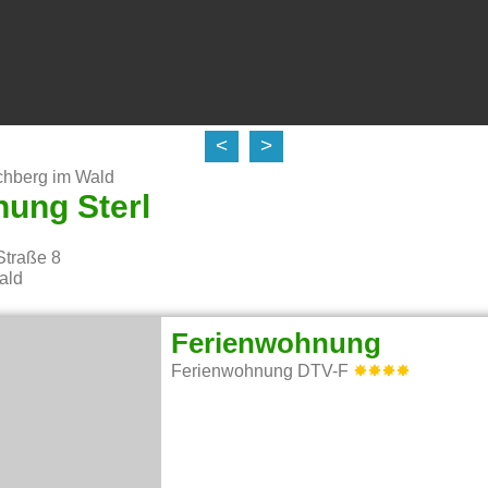
<
>
chberg im Wald
ung Sterl
Straße 8
ald
Ferienwohnung
Ferienwohnung DTV-F