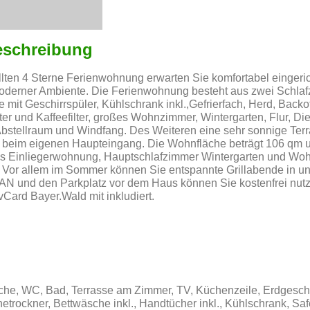
eschreibung
ellten 4 Sterne Ferienwohnung erwarten Sie komfortabel eingeri
Moderner Ambiente. Die Ferienwohnung besteht aus zwei Schlaf
 mit Geschirrspüler, Kühlschrank inkl.,Gefrierfach, Herd, Backo
er und Kaffeefilter, großes Wohnzimmer, Wintergarten, Flur, Di
bstellraum und Windfang. Des Weiteren eine sehr sonnige Terr
e beim eigenen Haupteingang. Die Wohnfläche beträgt 106 qm u
s Einliegerwohnung, Hauptschlafzimmer Wintergarten und Wo
. Vor allem im Sommer können Sie entspannte Grillabende in 
N und den Parkplatz vor dem Haus können Sie kostenfrei nutz
vCard Bayer.Wald mit inkludiert.
sche, WC, Bad, Terrasse am Zimmer, TV, Küchenzeile, Erdgesch
etrockner, Bettwäsche inkl., Handtücher inkl., Kühlschrank, Saf