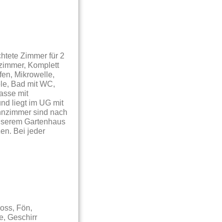
chtete Zimmer für 2
zimmer, Komplett
fen, Mikrowelle,
ele, Bad mit WC,
asse mit
nd liegt im UG mit
hnzimmer sind nach
unserem Gartenhaus
en. Bei jeder
oss, Fön,
e, Geschirr