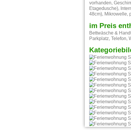
vorhanden, Geschirr
Etagedusche), Inter
48cm), Mikrowelle, 
im Preis ent
Bettwäsche & Handt
Parkplatz, Telefon,
Kategoriebil