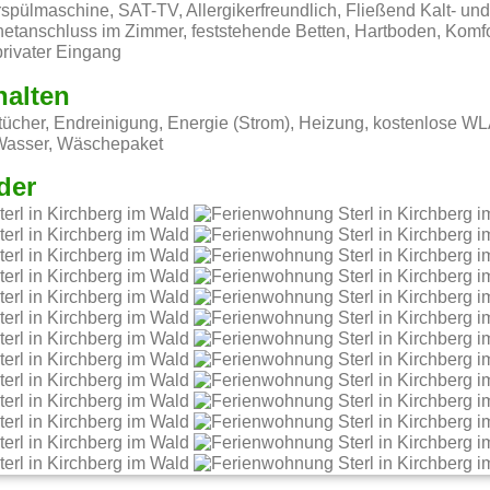
spülmaschine, SAT-TV, Allergikerfreundlich, Fließend Kalt- u
netanschluss im Zimmer, feststehende Betten, Hartboden, Komfo
privater Eingang
halten
ücher, Endreinigung, Energie (Strom), Heizung, kostenlose W
 Wasser, Wäschepaket
der