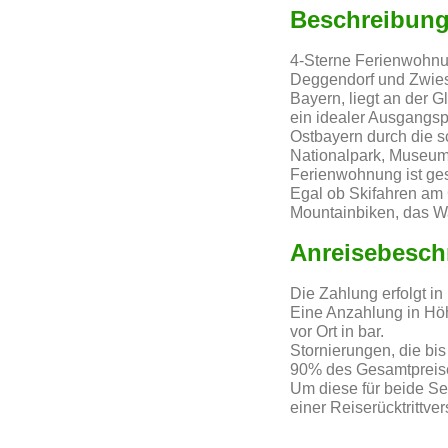
Beschreibun
4-Sterne Ferienwohnu
Deggendorf und Zwiese
Bayern, liegt an der 
ein idealer Ausgangspu
Ostbayern durch die s
Nationalpark, Museums
Ferienwohnung ist ge
Egal ob Skifahren am 
Mountainbiken, das Wa
Anreisebesch
Die Zahlung erfolgt in
Eine Anzahlung in Hö
vor Ort in bar.
Stornierungen, die bis
90% des Gesamtpreise
Um diese für beide S
einer Reiserücktrittve