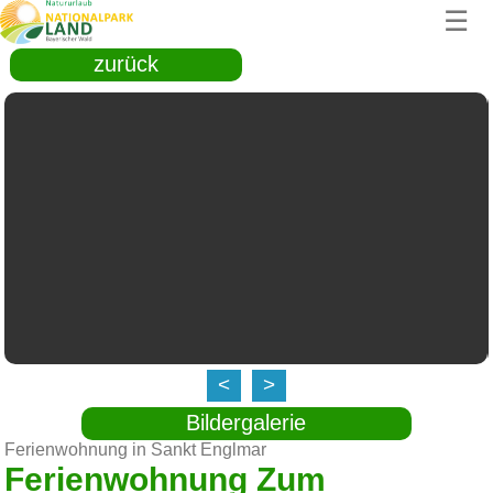
☰
zurück
<
>
Bildergalerie
Ferienwohnung in Sankt Englmar
Ferienwohnung Zum