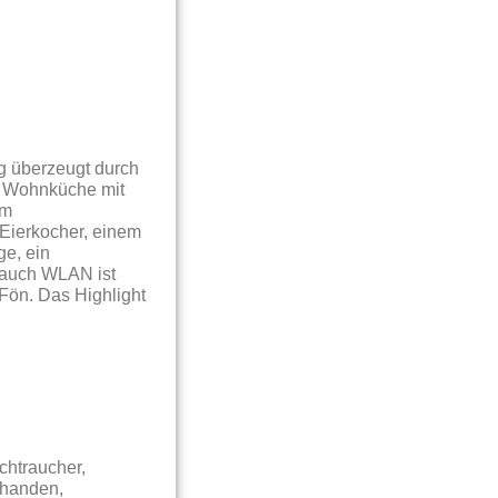
g überzeugt durch
ne Wohnküche mit
em
Eierkocher, einem
e, ein
 auch WLAN ist
Fön. Das Highlight
chtraucher,
rhanden,