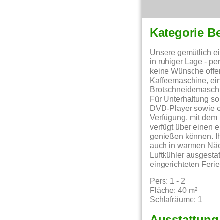
Kategorie B
Unsere gemütlich ei
in ruhiger Lage - pe
keine Wünsche offen
Kaffeemaschine, ei
Brotschneidemaschin
Für Unterhaltung sor
DVD-Player sowie ei
Verfügung, mit dem 
verfügt über einen 
genießen können. Ih
auch in warmen Näc
Luftkühler ausgestat
eingerichteten Feri
Pers: 1 - 2
Fläche: 40 m²
Schlafräume: 1
Ausstattung