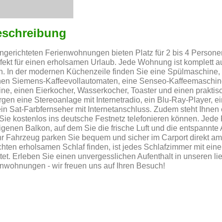
eschreibung
ngerichteten Ferienwohnungen bieten Platz für 2 bis 4 Persone
rfekt für einen erholsamen Urlaub. Jede Wohnung ist komplett au
. In der modernen Küchenzeile finden Sie eine Spülmaschine, 
nen Siemens-Kaffeevollautomaten, eine Senseo-Kaffeemaschin
e, einen Eierkocher, Wasserkocher, Toaster und einen prakti
gen eine Stereoanlage mit Internetradio, ein Blu-Ray-Player, ei
n Sat-Farbfernseher mit Internetanschluss. Zudem steht Ihnen 
Sie kostenlos ins deutsche Festnetz telefonieren können. Jed
eigenen Balkon, auf dem Sie die frische Luft und die entspannt
r Fahrzeug parken Sie bequem und sicher im Carport direkt a
hten erholsamen Schlaf finden, ist jedes Schlafzimmer mit ei
tet. Erleben Sie einen unvergesslichen Aufenthalt in unseren li
enwohnungen - wir freuen uns auf Ihren Besuch!