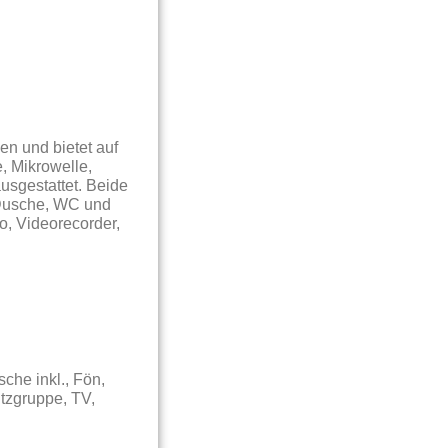
en und bietet auf
, Mikrowelle,
usgestattet. Beide
 Dusche, WC und
o, Videorecorder,
che inkl., Fön,
itzgruppe, TV,