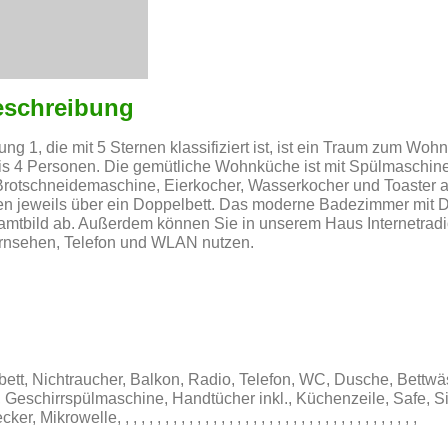
eschreibung
 1, die mit 5 Sternen klassifiziert ist, ist ein Traum zum Wohn
bis 4 Personen. Die gemütliche Wohnküche ist mit Spülmaschine
Brotschneidemaschine, Eierkocher, Wasserkocher und Toaster a
en jeweils über ein Doppelbett. Das moderne Badezimmer mit
mtbild ab. Außerdem können Sie in unserem Haus Internetradi
rnsehen, Telefon und WLAN nutzen.
tt, Nichtraucher, Balkon, Radio, Telefon, WC, Dusche, Bettwäs
 Geschirrspülmaschine, Handtücher inkl., Küchenzeile, Safe, S
rowelle, , , , , , , , , , , , , , , , , , , , , , , , , , , , , , , , , , , , , ,