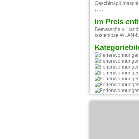
Geschirrspülmaschine, Zusa
, , , ,
im Preis ent
Bettwäsche & Handtü
kostenlose WLAN-Nu
Kategoriebil