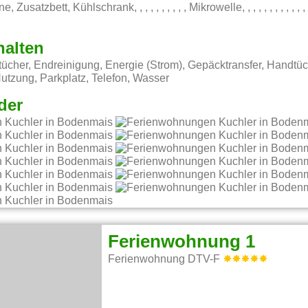
tzbett, Kühlschrank, , , , , , , , , , Mikrowelle, , , , , , , , , , , , , , , , ,
halten
cher, Endreinigung, Energie (Strom), Gepäcktransfer, Handtüc
tzung, Parkplatz, Telefon, Wasser
der
Ferienwohnung 1
Ferienwohnung DTV-F