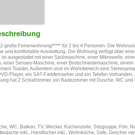
eschreibung
2 große Ferienwohnung***** für 2 bis 4 Personen. Die Wohnun
che und komfortable Ausstattung. Die Wohnung verfügt über ei
ist ausgestattet mit einer Spülmaschine, einer Mikrowelle, ein
n, einer Senseo-Maschine, einer Brotschneidemaschine, einem 
inem Toaster. Außerdem sind im Wohnbereich eine Stereoanlag
DVD-Player, ein SAT-Farbfernseher und ein Telefon vorhanden,
nung hat 2 Schlafzimmer, ein Badezimmer mit Dusche, WC und 
che, WC, Balkon, TV, Wecker, Küchenzeile, Sitzgruppe, Fön, Ni
twäsche inkl., Handtücher inkl., Wohnküche, Safe, Geschirr vo