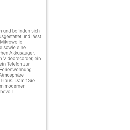
n und befinden sich
sgestattet und lässt
Mikrowelle,
e sowie eine
schen Akkusauger.
n Videorecorder, ein
ein Telefon zur
e Ferienwohnung
e Atmosphäre
m Haus. Damit Sie
nem modernen
ebevoll