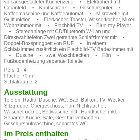
voll ausgestatteter Küchenzeile • Elektroherd mit
Ceranfeld • Kühlschrank • Geschirrspüler •
Kaffeemaschine und Kaffeeautomat • Mikrowelle mit
Grillfunktion • Eierkocher, Toaster, Wasserkocher, Mixer
Wohnzimmer mit • Flachbild-TV • Blue-ray-Player
• Stereoanlage mit CD/Bluetooth W-Lan und
Direktwahltelefon Zwei getrennte Schlafzimmer mit •
Doppel-Boxspringbett von RUF • in einem
Schlafzimmer zusätzlich ein Flachbild-TV Badezimmer mit
• Dusche • zwei Waschbecken • Fön •
Fußbodenheizung separate Toilette
Pers: 1 - 4
Fläche: 70 m²
Schlafräume: 2
Ausstattung
Telefon, Radio, Dusche, WC, Bad, Balkon, TV, Wecker,
Sitzgruppe, Obergeschoss, Fön, Nichtraucher,
Wäschetrockner, Bettwäsche inkl., Handtücher inkl.,
Separate Küche, Safe, Geschirr vorhanden,
Geschirrspülmaschine, separates WC
im Preis enthalten