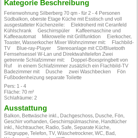
Kategorie Beschreibung
Ferienwohnung Silberberg 70 qm - für 2 - 4 Personen
Südbalkon, oberste Etage Küche mit Esstisch und voll
ausgestatteter Küchenzeile: Elektroherd mit Ceranfeld
Kühlschrank Geschirrspüler Kaffeemaschine und
Kaffeeautomat Mikrowelle mit Grillfunktion Eierkocher,
Toaster, Wasserkocher Mixer Wohnzimmer mit: Flachbild-
TV Blue-ray-Player Stereoanlage mit CD/Bluetooth
Fernsehsessel W-Lan und Direktwahltelefon Zwei
getrennte Schlafzimmer mit: Doppel-Boxspringbett von
Ruf in einem Schlafzimmer zusätzlich ein Flachbild-TV
Badezimmer mit Dusche zwei Waschbecken Fön
Fußbodenheizung separate Toilette
Pers: 1 - 4
Fläche: 70 m²
Schlafräume: 2
Ausstattung
Balkon, Bettwäsche inkl., Dachgeschoss, Dusche, Fön,
Geschirr vorhanden, Geschirrspülmaschine, Handtücher
inkl., Nichtraucher, Radio, Safe, Separate Küche,
Sitzgruppe, Telefon, TV, Wäschetrockner, WC, Bad,