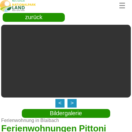
☰
zurück
<
>
Bildergalerie
Ferienwohnung in Blaibach
Ferienwohnungen Pittoni