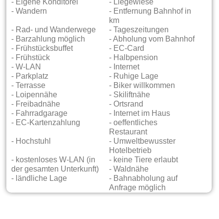
- Eigene Konditorei
- Liegewiese
- Wandern
- Entfernung Bahnhof in
km
- Rad- und Wanderwege
- Tageszeitungen
- Barzahlung möglich
- Abholung vom Bahnhof
- Frühstücksbuffet
- EC-Card
- Frühstück
- Halbpension
- W-LAN
- Internet
- Parkplatz
- Ruhige Lage
- Terrasse
- Biker willkommen
- Loipennähe
- Skiliftnähe
- Freibadnähe
- Ortsrand
- Fahrradgarage
- Internet im Haus
- EC-Kartenzahlung
- oeffentliches
Restaurant
- Hochstuhl
- Umweltbewusster
Hotelbetrieb
- kostenloses W-LAN (in
- keine Tiere erlaubt
der gesamten Unterkunft)
- Waldnähe
- ländliche Lage
- Bahnabholung auf
Anfrage möglich