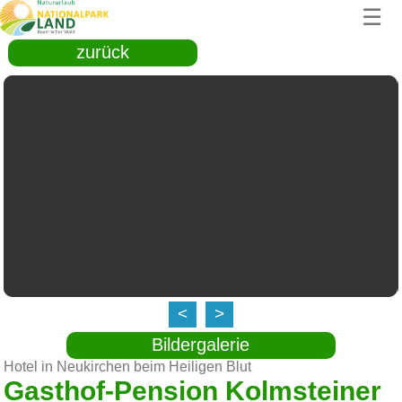
☰
zurück
<
>
Bildergalerie
Hotel in Neukirchen beim Heiligen Blut
Gasthof-Pension Kolmsteiner