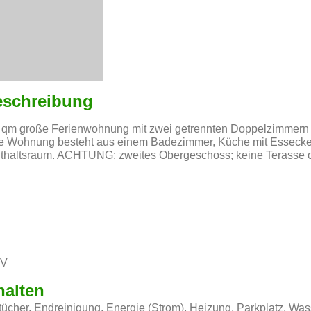
eschreibung
qm große Ferienwohnung mit zwei getrennten Doppelzimmern (A
ie Wohnung besteht aus einem Badezimmer, Küche mit Esseck
thaltsraum. ACHTUNG: zweites Obergeschoss; keine Terasse 
TV
halten
cher, Endreinigung, Energie (Strom), Heizung, Parkplatz, Was