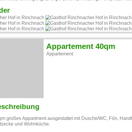
der
Appartement 40qm
Appartement
eschreibung
 qm großes Appartment ausgestattet mit Dusche/WC, Fön, Handt
Sitzecke und Wohnküche.