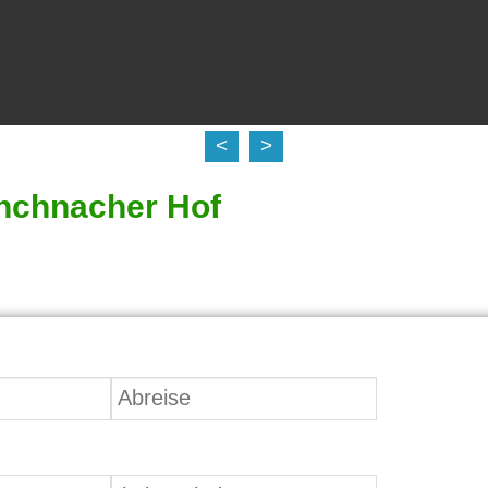
<
>
nchnacher Hof