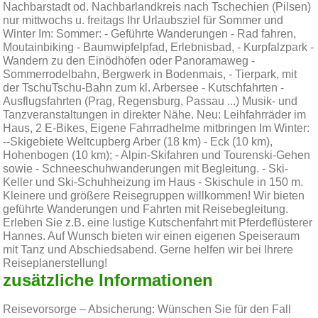
Nachbarstadt od. Nachbarlandkreis nach Tschechien (Pilsen)
nur mittwochs u. freitags Ihr Urlaubsziel für Sommer und
Winter Im: Sommer: - Geführte Wanderungen - Rad fahren,
Moutainbiking - Baumwipfelpfad, Erlebnisbad, - Kurpfalzpark -
Wandern zu den Einödhöfen oder Panoramaweg -
Sommerrodelbahn, Bergwerk in Bodenmais, - Tierpark, mit
der TschuTschu-Bahn zum kl. Arbersee - Kutschfahrten -
Ausflugsfahrten (Prag, Regensburg, Passau ...) Musik- und
Tanzveranstaltungen in direkter Nähe. Neu: Leihfahrräder im
Haus, 2 E-Bikes, Eigene Fahrradhelme mitbringen Im Winter:
--Skigebiete Weltcupberg Arber (18 km) - Eck (10 km),
Hohenbogen (10 km); - Alpin-Skifahren und Tourenski-Gehen
sowie - Schneeschuhwanderungen mit Begleitung. - Ski-
Keller und Ski-Schuhheizung im Haus - Skischule in 150 m.
Kleinere und größere Reisegruppen willkommen! Wir bieten
geführte Wanderungen und Fahrten mit Reisebegleitung.
Erleben Sie z.B. eine lustige Kutschenfahrt mit Pferdeflüsterer
Hannes. Auf Wunsch bieten wir einen eigenen Speiseraum
mit Tanz und Abschiedsabend. Gerne helfen wir bei Ihrere
Reiseplanerstellung!
zusätzliche Informationen
Reisevorsorge – Absicherung: Wünschen Sie für den Fall