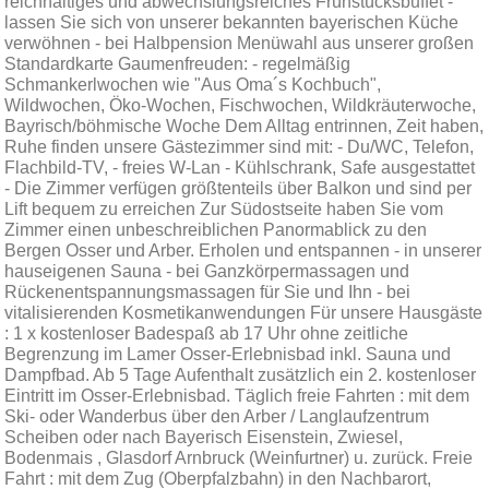
reichhaltiges und abwechslungsreiches Frühstücksbuffet -
lassen Sie sich von unserer bekannten bayerischen Küche
verwöhnen - bei Halbpension Menüwahl aus unserer großen
Standardkarte Gaumenfreuden: - regelmäßig
Schmankerlwochen wie "Aus Oma´s Kochbuch",
Wildwochen, Öko-Wochen, Fischwochen, Wildkräuterwoche,
Bayrisch/böhmische Woche Dem Alltag entrinnen, Zeit haben,
Ruhe finden unsere Gästezimmer sind mit: - Du/WC, Telefon,
Flachbild-TV, - freies W-Lan - Kühlschrank, Safe ausgestattet
- Die Zimmer verfügen größtenteils über Balkon und sind per
Lift bequem zu erreichen Zur Südostseite haben Sie vom
Zimmer einen unbeschreiblichen Panormablick zu den
Bergen Osser und Arber. Erholen und entspannen - in unserer
hauseigenen Sauna - bei Ganzkörpermassagen und
Rückenentspannungsmassagen für Sie und Ihn - bei
vitalisierenden Kosmetikanwendungen Für unsere Hausgäste
: 1 x kostenloser Badespaß ab 17 Uhr ohne zeitliche
Begrenzung im Lamer Osser-Erlebnisbad inkl. Sauna und
Dampfbad. Ab 5 Tage Aufenthalt zusätzlich ein 2. kostenloser
Eintritt im Osser-Erlebnisbad. Täglich freie Fahrten : mit dem
Ski- oder Wanderbus über den Arber / Langlaufzentrum
Scheiben oder nach Bayerisch Eisenstein, Zwiesel,
Bodenmais , Glasdorf Arnbruck (Weinfurtner) u. zurück. Freie
Fahrt : mit dem Zug (Oberpfalzbahn) in den Nachbarort,