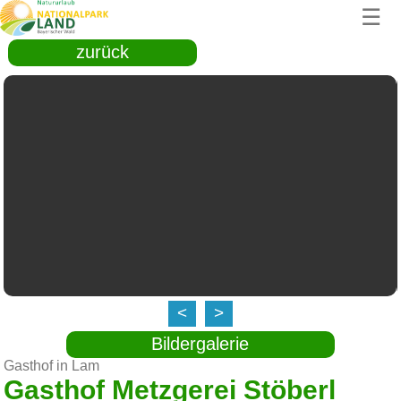
☰
zurück
<
>
Bildergalerie
Gasthof in Lam
Gasthof Metzgerei Stöberl