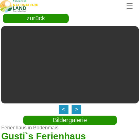
☰
zurück
<
>
Bildergalerie
Ferienhaus in Bodenmais
Gusti`s Ferienhaus