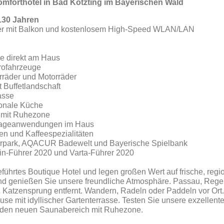
omforthotel in Bad Kötzting im Bayerischen Wald
130 Jahren
mer mit Balkon und kostenlosem High-Speed WLAN/LAN
ze direkt am Haus
trofahrzeuge
rräder und Motorräder
 Buffetlandschaft
rasse
ionale Küche
 mit Ruhezone
sageanwendungen im Haus
n und Kaffeespezialitäten
urpark, AQACUR Badewelt und Bayerische Spielbank
in-Führer 2020 und Varta-Führer 2020
geführtes Boutique Hotel und legen großen Wert auf frische, re
nd genießen Sie unsere freundliche Atmosphäre. Passau, Rege
 Katzensprung entfernt. Wandern, Radeln oder Paddeln vor Or
se mit idyllischer Gartenterrasse. Testen Sie unsere exzellen
 den neuen Saunabereich mit Ruhezone.