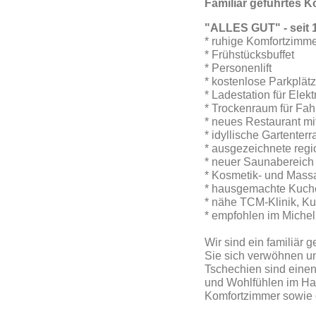
Familiär geführtes K
"ALLES GUT" - seit 
* ruhige Komfortzim
* Frühstücksbuffet
* Personenlift
* kostenlose Parkplät
* Ladestation für Elek
* Trockenraum für Fah
* neues Restaurant mit
* idyllische Gartenter
* ausgezeichnete reg
* neuer Saunabereich
* Kosmetik- und Mas
* hausgemachte Kuche
* nähe TCM-Klinik, K
* empfohlen im Michel
Wir sind ein familiär 
Sie sich verwöhnen u
Tschechien sind einen
und Wohlfühlen im Hau
Komfortzimmer sowie