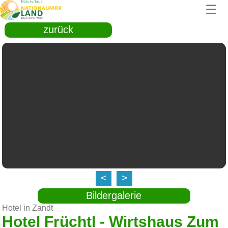
☰
zurück
<
>
Bildergalerie
Hotel in Zandt
Hotel Früchtl - Wirtshaus Zum