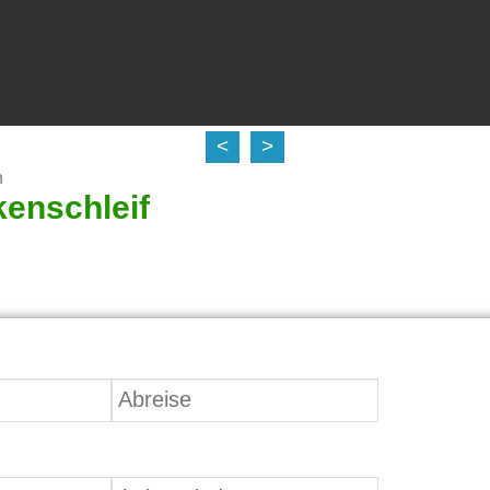
<
>
n
kenschleif