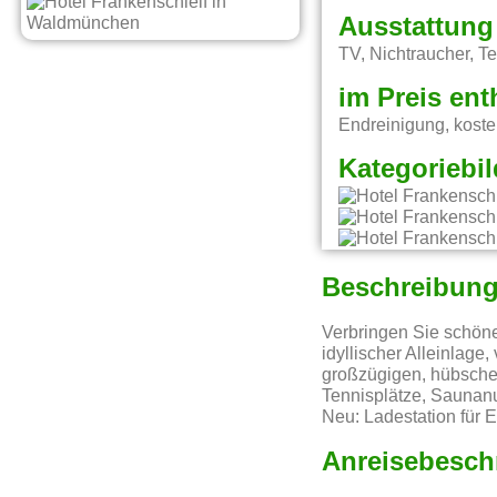
Ausstattung
TV, Nichtraucher, T
im Preis ent
Endreinigung, kost
Kategoriebil
Beschreibun
Verbringen Sie schöne
idyllischer Alleinla
großzügigen, hübschen
Tennisplätze, Saunanu
Neu: Ladestation für E
Anreisebesch