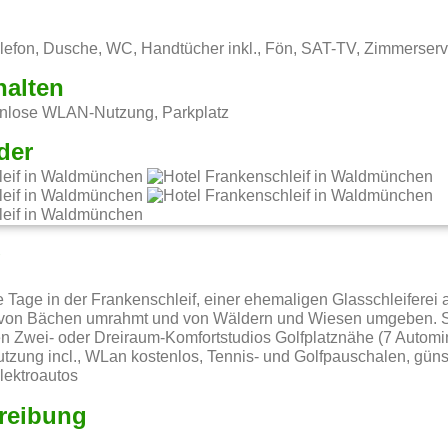
elefon, Dusche, WC, Handtücher inkl., Fön, SAT-TV, Zimmerser
halten
enlose WLAN-Nutzung, Parkplatz
der
g
 Tage in der Frankenschleif, einer ehemaligen Glasschleiferei 
ge, von Bächen umrahmt und von Wäldern und Wiesen umgeben. 
 Zwei- oder Dreiraum-Komfortstudios Golfplatznähe (7 Automin.
tzung incl., WLan kostenlos, Tennis- und Golfpauschalen, günst
lektroautos
reibung