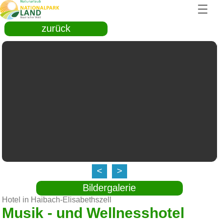
☰
zurück
<
>
Bildergalerie
Hotel in Haibach-Elisabethszell
Musik - und Wellnesshotel