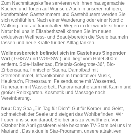
Zum Nachmittagskaffee servieren wir Ihnen hausgemachte
Kuchen und Torten auf Wunsch. Auch in unseren ruhigen,
komfortablen Gästezimmern und Gästehäusern werden Sie
sich wohlfühlen. Nach einer Wanderung oder einer Nordic
Walking-Tour auf traumhaften Wegen in der wunderschönen
Natur bei uns in Elisabethszell können Sie im neuen
exklusiven Wellness- und Beautybereich die Seele baumeln
lassen und neue Kräfte für den Alltag tanken.
Wellnessbereich befindet sich im Gästehaus Singender
Wirt
( GHSW und WGHSW ) und liegt vom Hotel 300m
entfernt. Sole-Hallenbad, Erlebnis-Solegrotte-36°, Bio-
Zirbensauna, finnischer Sauna, Dampfbad mit
Sternenhimmel, Infrarotkabine mit meditativer Musik,
Heukrax‘n, Fitnessraum, Felsendusche mit Wasserrad,
Ruheraum mit Wasserbett, Panoramaruheraum mit Kamin und
großer Relaxgarten. Kosmetik und Massage nach
Vereinbarung.
Neu:
Day-Spa „Ein Tag für Dich“! Gut für Körper und Geist,
schmeichelt der Seele und steigert das Wohlbefinden. Wir
freuen uns schon darauf, Sie bei uns zu verwöhnen. Von
Oktober bis April gastieren viele bekannte TV-Stars bei uns im
Mariandl. Das aktuelle Star-Programm, unsere attraktiven