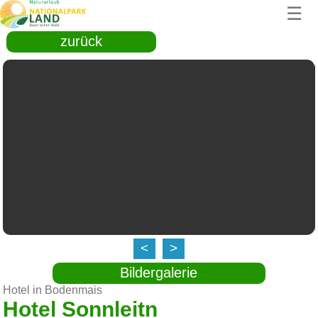
☰
zurück
<
>
Bildergalerie
Hotel in Bodenmais
Hotel Sonnleitn