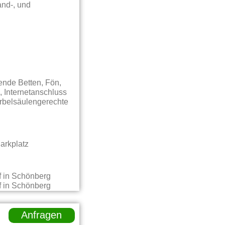
nd-, und
hende Betten, Fön,
, Internetanschluss
rbelsäulengerechte
arkplatz
Anfragen