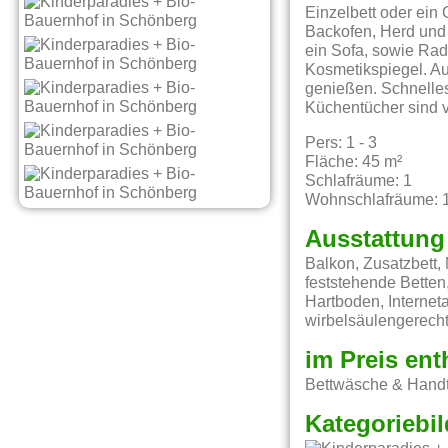
Einzelbett oder ein 
Backofen, Herd und
ein Sofa, sowie Ra
Kosmetikspiegel. Au
genießen. Schnelle
Küchentücher sind v
Pers: 1 - 3
Fläche: 45 m²
Schlafräume: 1
Wohnschlafräume: 
Ausstattung
Balkon, Zusatzbett, 
feststehende Betten
Hartboden, Interne
wirbelsäulengerech
im Preis ent
Bettwäsche & Handt
Kategoriebil