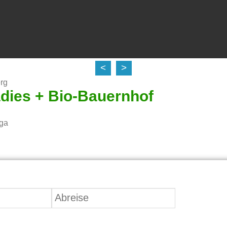
<
>
rg
dies + Bio-Bauernhof
lga