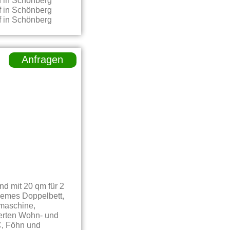
Anfragen
d mit 20 qm für 2
uemes Doppelbett,
emaschine,
ierten Wohn- und
C, Föhn und