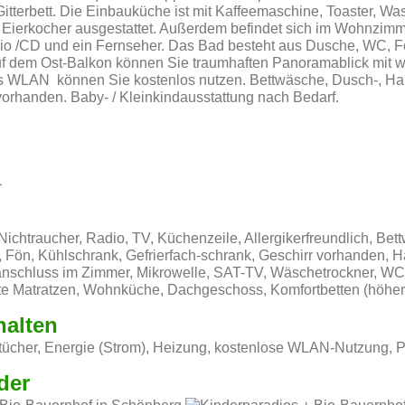
Gitterbett. Die Einbauküche ist mit Kaffeemaschine, Toaster, Wa
 Eierkocher ausgestattet. Außerdem befindet sich im Wohnzimm
dio /CD und ein Fernseher. Das Bad besteht aus Dusche, WC, 
f dem Ost-Balkon können Sie traumhaften Panoramablick mit we
s WLAN können Sie kostenlos nutzen. Bettwäsche, Dusch-, Ha
orhanden. Baby- / Kleinkindausstattung nach Bedarf.
1
Nichtraucher, Radio, TV, Küchenzeile, Allergikerfreundlich, Bett
, Fön, Kühlschrank, Gefrierfach-schrank, Geschirr vorhanden, Ha
tanschluss im Zimmer, Mikrowelle, SAT-TV, Wäschetrockner, W
te Matratzen, Wohnküche, Dachgeschoss, Komfortbetten (höher
halten
ücher, Energie (Strom), Heizung, kostenlose WLAN-Nutzung, P
der