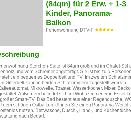
(84qm) für 2 Erw. + 1-3
Kinder, Panorama-
Balkon
Ferienwohnung DTV-F
eschreibung
rienwohnung Storchen-Suite ist 84qm groß und im Chalet-Stil e
enholz und vom Schreiner angefertigt. Sie ist bis zu 5 Persone
 steht ein bequemes Doppelbett und TV. Im zweiten Schlafzimm
Ein Gitterbett kann in beiden Schlafzimmern zugestellt werden. 
 Kaffeeautomat, Mikrowelle, Toaster, Wasserkocher, Mixer, Backo
estattet. Außerdem befindet sich im Wohnzimmer eine Essecke
 großer Smart-TV. Das Bad besteht aus einer Regendusche, W
uf dem schönen Ostbalkon können Sie einen Panorama-Weitbli
stenlos nutzen. Bettwäsche, Dusch-, Hand-, und Küchentüche
sstattung nach Bedarf.