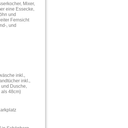
sserkocher, Mixer,
er eine Essecke,
Föhn und
iter Fernsicht
nd-, und
wäsche inkl.,
ndtücher inkl.,
C und Dusche,
 als 48cm)
arkplatz