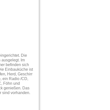
ingerichtet. Die
n ausgelegt. Im
er befinden sich
Die Einbauküche ist
fen, Herd, Geschirr
, ein Radio /CD,
C, Föhn und
ck genießen. Das
r sind vorhanden.