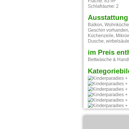
Fläche: 83 m²
Schlafräume: 2
Ausstattung
Balkon, Wohnküche, 
Geschirr vorhanden,
Küchenzeile, Mikro
Dusche, wirbelsäule
im Preis ent
Bettwäsche & Handt
Kategoriebil