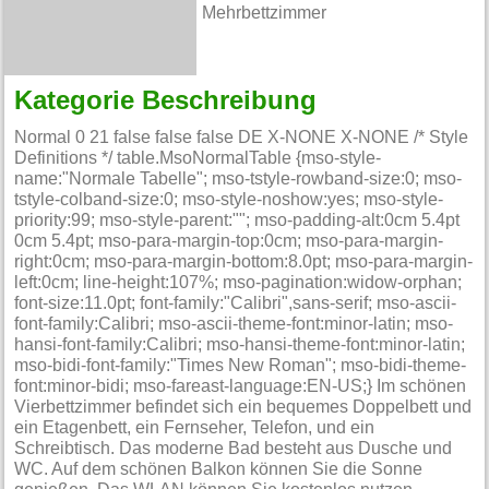
Mehrbettzimmer
Kategorie Beschreibung
Normal 0 21 false false false DE X-NONE X-NONE /* Style
Definitions */ table.MsoNormalTable {mso-style-
name:"Normale Tabelle"; mso-tstyle-rowband-size:0; mso-
tstyle-colband-size:0; mso-style-noshow:yes; mso-style-
priority:99; mso-style-parent:""; mso-padding-alt:0cm 5.4pt
0cm 5.4pt; mso-para-margin-top:0cm; mso-para-margin-
right:0cm; mso-para-margin-bottom:8.0pt; mso-para-margin-
left:0cm; line-height:107%; mso-pagination:widow-orphan;
font-size:11.0pt; font-family:"Calibri",sans-serif; mso-ascii-
font-family:Calibri; mso-ascii-theme-font:minor-latin; mso-
hansi-font-family:Calibri; mso-hansi-theme-font:minor-latin;
mso-bidi-font-family:"Times New Roman"; mso-bidi-theme-
font:minor-bidi; mso-fareast-language:EN-US;} Im schönen
Vierbettzimmer befindet sich ein bequemes Doppelbett und
ein Etagenbett, ein Fernseher, Telefon, und ein
Schreibtisch. Das moderne Bad besteht aus Dusche und
WC. Auf dem schönen Balkon können Sie die Sonne