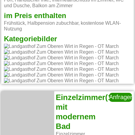
Fön, Handtücher inkl., Internetanschluss im Zimmer, WC
und Dusche, Balkon am Zimmer
im Preis enthalten
Frühstück, Halbpension zubuchbar, kostenlose WLAN-
Nutzung
Kategoriebilder
Einzelzimmer(18qm)
Anfragen
mit
modernem
Bad
Einzelzimmer