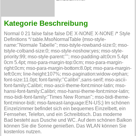
Kategorie Beschreibung
Normal 0 21 false false false DE X-NONE X-NONE /* Style
Definitions */ table.MsoNormalTable {mso-style-
name:"Normale Tabelle"; mso-tstyle-rowband-size:0; mso-
tstyle-colband-size:0; mso-style-noshow:yes; mso-style-
priority:99; mso-style-parent:""; mso-padding-alt:0cm 5.4pt
0cm 5.4pt; mso-para-margin-top:0cm; mso-para-margin-
right:0cm; mso-para-margin-bottom:8.0pt; mso-para-margin-
left:0cm; line-height:107%; mso-pagination:widow-orphan;
font-size:11.0pt; font-family:"Calibri",sans-serif; mso-ascii-
font-family:Calibri; mso-ascii-theme-font:minor-latin; mso-
hansi-font-family:Calibri; mso-hansi-theme-font:minor-latin;
mso-bidi-font-family:"Times New Roman"; mso-bidi-theme-
font:minor-bidi; mso-fareast-language:EN-US;} Im schönen
Einzelzimmer befindet sich ein bequemes Einzelbett, ein
Fernseher, Telefon, und ein Schreibtisch. Das moderne
Bad besteht aus Dusche und WC. Auf dem schönen Balkon
können Sie die Sonne genießen. Das WLAN können Sie
kostenlos nutzen.