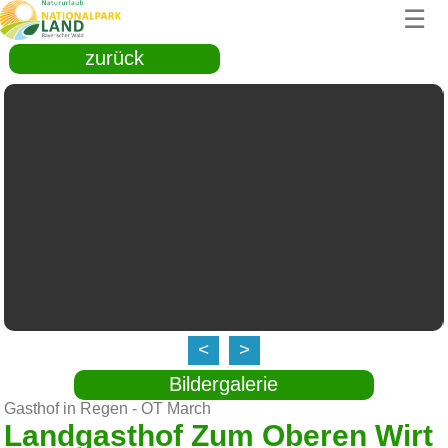
☰
zurück
<
>
Bildergalerie
Gasthof in Regen - OT March
Landgasthof Zum Oberen Wirt