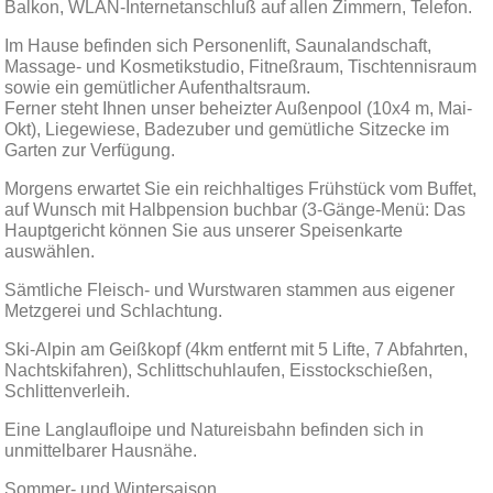
Balkon, WLAN-Internetanschluß auf allen Zimmern, Telefon.
Im Hause befinden sich Personenlift, Saunalandschaft,
Massage- und Kosmetikstudio, Fitneßraum, Tischtennisraum
sowie ein gemütlicher Aufenthaltsraum.
Ferner steht Ihnen unser beheizter Außenpool (10x4 m, Mai-
Okt), Liegewiese, Badezuber und gemütliche Sitzecke im
Garten zur Verfügung.
Morgens erwartet Sie ein reichhaltiges Frühstück vom Buffet,
auf Wunsch mit Halbpension buchbar (3-Gänge-Menü: Das
Hauptgericht können Sie aus unserer Speisenkarte
auswählen.
Sämtliche Fleisch- und Wurstwaren stammen aus eigener
Metzgerei und Schlachtung.
Ski-Alpin am Geißkopf (4km entfernt mit 5 Lifte, 7 Abfahrten,
Nachtskifahren), Schlittschuhlaufen, Eisstockschießen,
Schlittenverleih.
Eine Langlaufloipe und Natureisbahn befinden sich in
unmittelbarer Hausnähe.
Sommer- und Wintersaison.