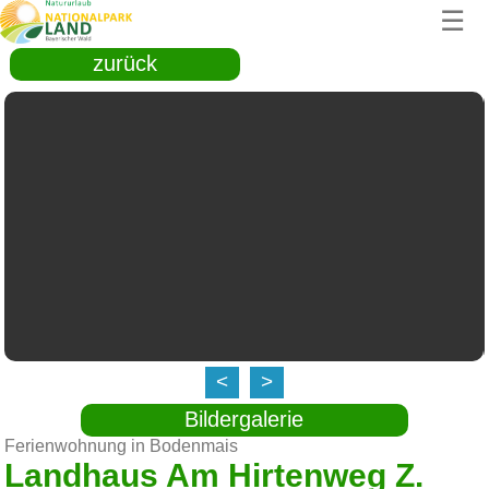
☰
zurück
<
>
Bildergalerie
Ferienwohnung in Bodenmais
Landhaus Am Hirtenweg Z.