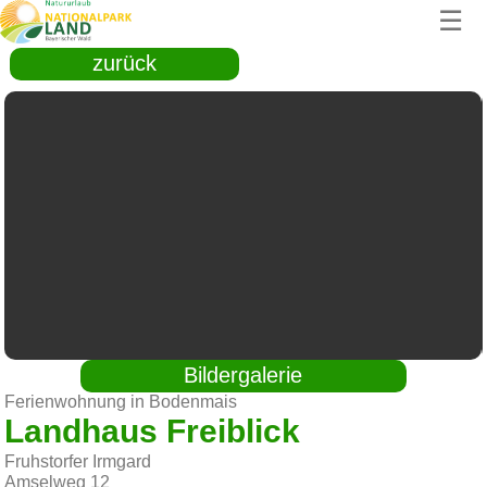
☰
zurück
Bildergalerie
Ferienwohnung in Bodenmais
Landhaus Freiblick
Fruhstorfer Irmgard
Amselweg 12