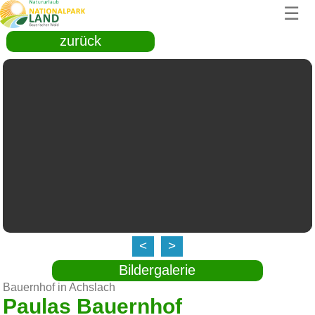
☰
zurück
<
>
Bildergalerie
Bauernhof in Achslach
Paulas Bauernhof