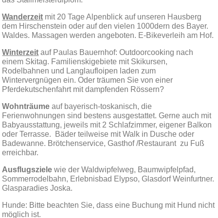
das Stallmeisterdiplom.
Wanderzeit
mit 20 Tage Alpenblick auf unseren Hausberg
dem Hirschenstein oder auf den vielen 1000dern des Bayer.
Waldes. Massagen werden angeboten. E-Bikeverleih am Hof.
Winterzeit
auf Paulas Bauernhof: Outdoorcooking nach
einem Skitag. Familienskigebiete mit Skikursen,
Rodelbahnen und Langlaufloipen laden zum
Wintervergnügen ein. Oder träumen Sie von einer
Pferdekutschenfahrt mit dampfenden Rössern?
Wohnträume
auf bayerisch-toskanisch, die
Ferienwohnungen sind bestens ausgestattet. Gerne auch mit
Babyausstattung, jeweils mit 2 Schlafzimmer, eigener Balkon
oder Terrasse. Bäder teilweise mit Walk in Dusche oder
Badewanne. Brötchenservice, Gasthof /Restaurant zu Fuß
erreichbar.
Ausflugsziele
wie der Waldwipfelweg, Baumwipfelpfad,
Sommerrodelbahn, Erlebnisbad Elypso, Glasdorf Weinfurtner.
Glasparadies Joska.
Hunde: Bitte beachten Sie, dass eine Buchung mit Hund nicht
möglich ist.