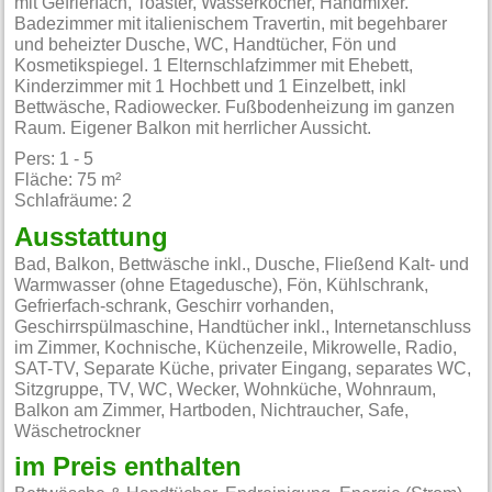
mit Gefrierfach, Toaster, Wasserkocher, Handmixer.
Badezimmer mit italienischem Travertin, mit begehbarer
und beheizter Dusche, WC, Handtücher, Fön und
Kosmetikspiegel. 1 Elternschlafzimmer mit Ehebett,
Kinderzimmer mit 1 Hochbett und 1 Einzelbett, inkl
Bettwäsche, Radiowecker. Fußbodenheizung im ganzen
Raum. Eigener Balkon mit herrlicher Aussicht.
Pers: 1 - 5
Fläche: 75 m²
Schlafräume: 2
Ausstattung
Bad, Balkon, Bettwäsche inkl., Dusche, Fließend Kalt- und
Warmwasser (ohne Etagedusche), Fön, Kühlschrank,
Gefrierfach-schrank, Geschirr vorhanden,
Geschirrspülmaschine, Handtücher inkl., Internetanschluss
im Zimmer, Kochnische, Küchenzeile, Mikrowelle, Radio,
SAT-TV, Separate Küche, privater Eingang, separates WC,
Sitzgruppe, TV, WC, Wecker, Wohnküche, Wohnraum,
Balkon am Zimmer, Hartboden, Nichtraucher, Safe,
Wäschetrockner
im Preis enthalten