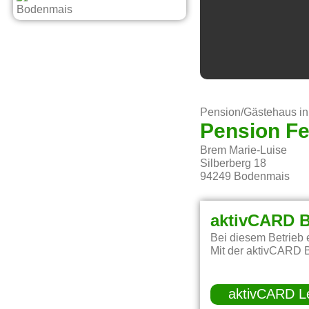
Pension/Gästehaus i
Pension F
Brem Marie-Luise
Silberberg 18
94249
Bodenmais
aktivCARD B
Bei diesem Betrieb 
Mit der aktivCARD B
aktivCARD L