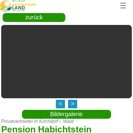
☰
zurück
<
>
Bildergalerie
Privatvermieter in Kirchdorf i. Wald
Pension Habichtstein