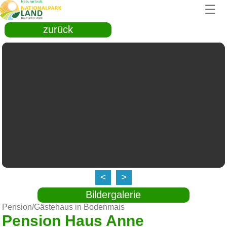
☰
zurück
<
>
Bildergalerie
Pension/Gästehaus in Bodenmais
Pension Haus Anne