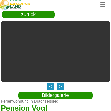
☰
zurück
<
>
Bildergalerie
Ferienwohnung in Drachselsried
Pension Vogl