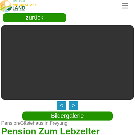
☰
zurück
<
>
Bildergalerie
Pension/Gästehaus in Freyung
Pension Zum Lebzelter