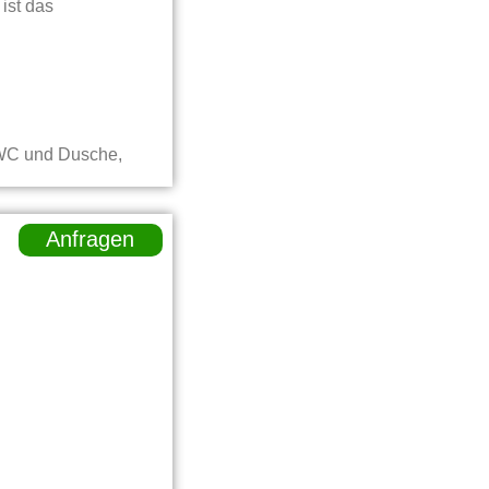
ist das
, WC und Dusche,
Anfragen