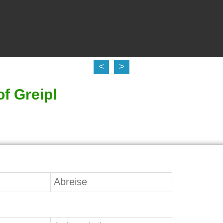
<
>
f Greipl