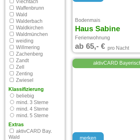
Viechtach
Waffenbrunn
Wald
Bodenmais
Walderbach
Haus Sabine
Waldkirchen
Waldmünchen
Ferienwohnung
weiding
ab 65,- €
Willmering
pro Nacht
Zachenberg
Zandt
aktivCARD Bayerisc
Zell
Zenting
Zwiesel
Klassifizierung
beliebig
mind. 3 Sterne
mind. 4 Sterne
mind. 5 Sterne
Extras
aktivCARD Bay.
Wald
merken