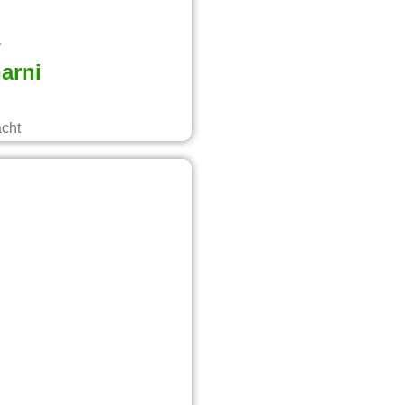
arni
acht