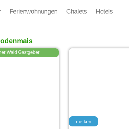
r
Ferienwohnungen
Chalets
Hotels
Bodenmais
her Wald Gastgeber
merken