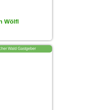
 Wölfl
cher Wald Gastgeber