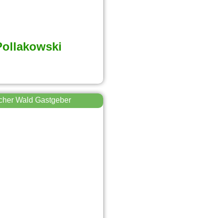
ollakowski
cher Wald Gastgeber