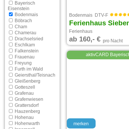
Bayerisch
Eisenstein
Bodenmais
Bodenmais DTV-F
Böbrach
Ferienhaus Sieben
Cham
Ferienhaus
Chamerau
ab 160,- €
Drachselsried
pro Nacht
Eschlkam
Falkenstein
aktivCARD Bayerisc
Frauenau
Freyung
Furth im Wald
Geiersthal/Teisnach
Gleißenberg
Gotteszell
Grafenau
Grafenwiesen
Grattersdorf
Hauzenberg
Hohenau
Hohenwarth
merken