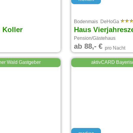
Bodenmais DeHoGa
Koller
Haus Vierjahresz
Pension/Gästehaus
ab 88,- €
pro Nacht
her Wald Gastgeber
aktivCARD Bayeris